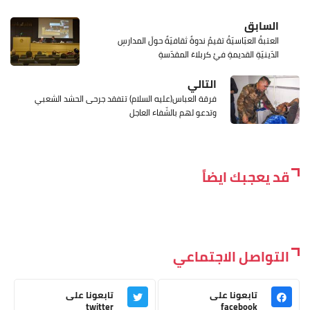
السابق
العتبةُ العبّاسيّةُ تقيمُ ندوةً ثقافيّةً حولَ المدارسِ
الدّينيّةِ القديمةِ فيْ كربلاءَ المقدّسةِ
التالي
فرقة العباس(عليه السلام) تتفقد جرحى الحشد الشعبي
وتدعو لهم بالشّفاء العاجل
قد يعجبك ايضاً
التواصل الاجتماعي
تابعونا على
تابعونا على
twitter
facebook