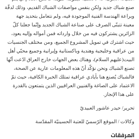
صنع شباك جديد ولكن بنفس مواصفات الشباك القديم، وذلك لدقّة
وبراعة الهندسة الفنية الموجودة فيه، ولم نتعامل بتحديد جهة
معينة تتبنّى الصرف على صناعة الشباك الجديد وإنّما جعلنا كلّ
الزائرين يشتركون فيه من خلال وارداته فمن أمواله وإليه يعود،
حيث اشترك في تمويل المشروع الجميع، ومن مختلف الجنسيات
من عراقية وخليجية وهندية وباكستانية وإيرانية وجميع محبّي أهل
البيت(عليهم السلام)، وهناك بعض الجهات خارج العراق ادّعت أنّها
تصنع الشباك ونحن نؤكّد أنّ هذه المعلومات عارية عن الصحة،
فالشباك يُصنع هنا بأيادي عراقية تمتلك الخبرة الكافية، حيث تمّ
الاعتماد على الصاغة والفنيين العراقيين الذين يتمتعون بالقدرة
على هذا الإنجاز.
تحرير/ حيدر عاشور العبيديّ
وكالات / الموقع الرّسميّ للعتبة الحسينيّة المقدّسة
المرفقات