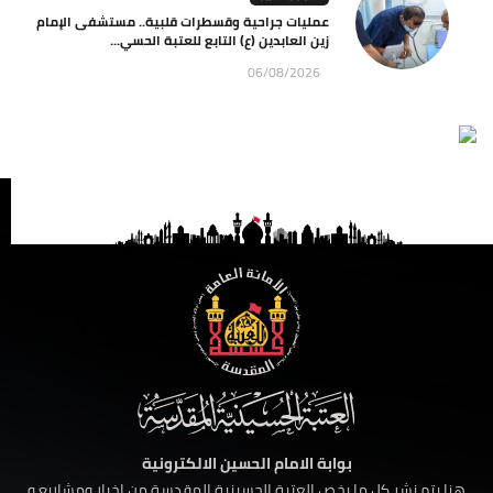
عمليات جراحية وقسطرات قلبية.. مستشفى الإمام
زين العابدين (ع) التابع للعتبة الحسي...
06/08/2026
بوابة الامام الحسين الالكترونية
هنا يتم نشر كل ما يخص العتبة الحسينية المقدسة من اخبار ومشاريع و