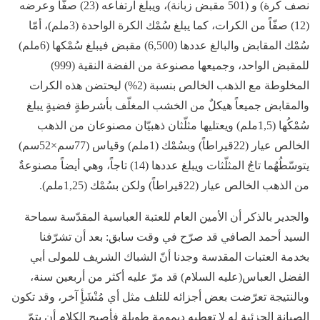
نصف كرة) و (501 مقبض زبانة)، ويبلغ ارتفاعه (23) صفّاً وعرضه
(12) صفّاً من الكرات، كما يبلغ سُمْك الكرة الواحدة (3ملم)، أمّا
سُمْك المقابض والبالغ عددها (6,500) مقبض فيبلغ سُمْكها (6ملم)
للمقبض الواحد، وجميعها مصنوعة من الفضة النقية (999)
المخلوطة مع الذهب الخالص بنسبة (2%) ليحتضن هذه الكرات
والمقابض جميعاً هيكلٌ من الخشب المغلّف بأشرطةٍ فضيةٍ يبلغ
سُمْكُها (1,5ملم) ويعتليها مثلّثان ذهبيّان مصنوعان من الذهب
الخالص عيار (22قيراطاً) وبسُمْك (1ملم) وقياس (77سم×52سم)
يتوسّطُهُما تاجُ المثلّثات ويبلغ عددها (14) تاجاً، وهي أيضاً مصنوعةٌ
من الذهب الخالص عيار (22قيراطاً) ولكن بسُمْك (1,25ملم).
والجدير بالذكر أن الأمين العام للعتبة العباسية المقدّسة سماحة
السيد أحمد الصافي قد صرّح في وقت سابق: بعد أن تشرّفنا
بخدمة العتبات المقدسة وجدنا أنّ الشباك الشريف للمولى أبي
الفضل العباس(عليه السلام) قد مرّ عليه أكثر من أربعين سنة،
وبالنتيجة تعرّضت بعض أجزائه للتلف مثل أي مُنْشَأٍ آخر، وقد تكون
الصيانة الجزئية له لا تعطيه ديمومة طويلة فأصبح الكلام أن يتمّ