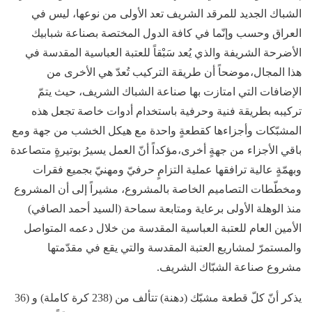
الشباك الجديد للمرقد الشريف تعد الأولى من نوعها، ليس في
العراق وحسب وإنّما في كافة الدول المختصة بصناعة شبابيك
الأضرحة ‏الشريفة والذي يُعد سَبْقاً للعتبة العباسية المقدسة في
هذا المجال،موضحاً أن طريقة التركيب تُعدّ هي الأخرى من
الإضافات التي امتازت بها صناعة الشباك الشريف، حيث يتمّ
تركيبه بطريقة فنية وحرفية باستخدام أدوات خاصة تجعل هذه
المشبّكات وأجزاءها كقطعةٍ واحدة مع هيكل الخشب من جهة ومع
باقي الأجزاء من جهةٍ أخرى،مؤكداً أنّ العمل يسيرُ بوتيرةٍ متصاعدة
وبهمّةٍ عالية ترافقها عملية التزامٍ حرفيّ ومهنيّ بجميع فقرات
ومخطّطات التصاميم الخاصة بالمشروع، مشيراً إلى أن المشروع
منذ الوهلة الأولى برعاية ومتابعة سماحة (السيد أحمد الصافي)
الأمين العام للعتبة العباسية المقدسة من خلال دعمه المتواصل
والمستمرّ لمشاريع العتبة المقدسة والتي يقع في مقدّمتها
مشروع صناعة الشبّاك الشريف.
يذكر أنّ كلّ قطعة مشبّك (دهنة) تتألف من (238 كرة كاملة) و (36