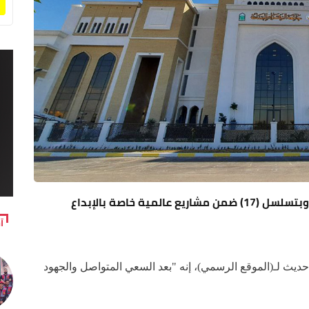
جامعة الزهراء (ع) للبنات تحصد مراتب متقدمة وبتسلسل (17) ضمن مشاريع عالمية خاصة بالإبداع
آ
ديث لـ(الموقع الرسمي)، إنه "بعد السعي المتواصل والجهود