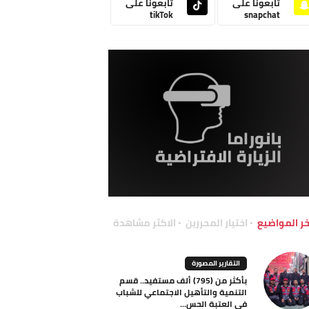
تابعونا على
تابعونا على
tikTok
snapchat
خر المواضيع
اختيار المحررين
الاكثر مشاهدة
التقارير المصورة
بأكثر من (795) ألف مستفيد.. قسم
التنمية والتأهيل الاجتماعي للشباب
في العتبة الحس...