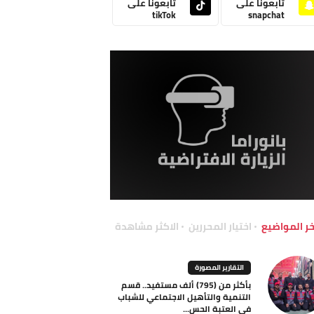
تابعونا على
تابعونا على
tikTok
snapchat
خر المواضيع
اختيار المحررين
الاكثر مشاهدة
التقارير المصورة
بأكثر من (795) ألف مستفيد.. قسم
التنمية والتأهيل الاجتماعي للشباب
في العتبة الحس...