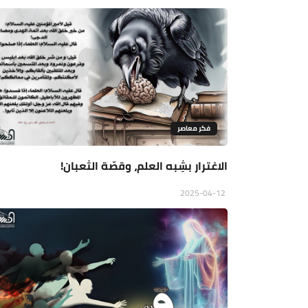
فكر معاصر
الاغترار بشِبه العلم، وقصّة الثعبان!
2025-04-12