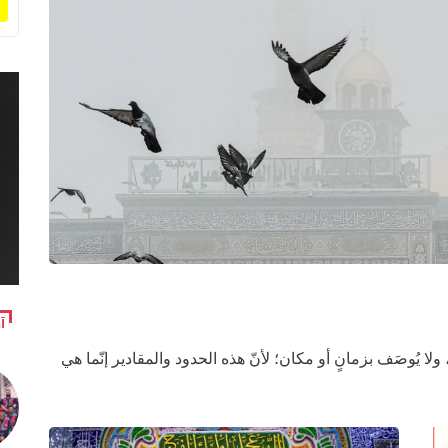
آ
، ولا يُوصَف بزمانٍ أو مكان؛ لأنّ هذه الحدود والمقادير إنّما هي