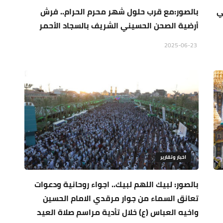
ي
بالصور:مع قرب حلول شهر محرم الحرام.. فرش
أرضية الصحن الحسيني الشريف بالسجاد الأحمر
2025-06-23
اخبار وتقارير
بالصور: لبيك اللهم لبيك.. اجواء روحانية ودعوات
تعانق السماء من جوار مرقدي الامام الحسين
واخيه العباس (ع) خلال تأدية مراسم صلاة العيد