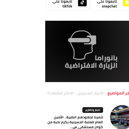
تابعونا على
تابعونا على
tikTok
snapchat
خر المواضيع
اختيار المحررين
الاكثر مشاهدة
اخبار وتقارير
تثمينا لجهودهم الطبية.. الأمين
العام للعتبة الحسينية يكرم نخبة من
كوادر مستشفى س...