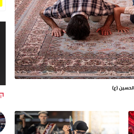
لحسين (ع)
آ