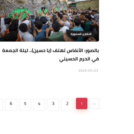
التقارير المصورة
بالصور: الأنفاس تهتف (يا حسين).. ليلة الجمعة
في الحرم الحسيني
2025-05-23
6
5
4
3
2
1
‹