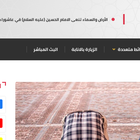
الأرض والسماء تنعى الامام الحسين (عليه السلام) في عاشوراء
ئط متعددة
الزيارة بالانابة
البث المباشر
ا