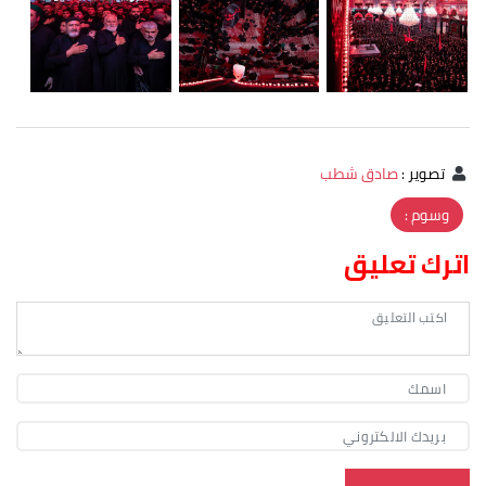
تصوير
:
صادق شطب
وسوم :
اترك تعليق