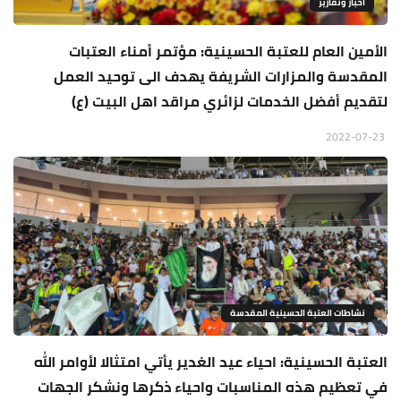
اخبار وتقارير
الأمين العام للعتبة الحسينية: مؤتمر أمناء العتبات
المقدسة والمزارات الشريفة يهدف الى توحيد العمل
لتقديم أفضل الخدمات لزائري مراقد اهل البيت (ع)
2022-07-23
نشاطات العتبة الحسينية المقدسة
العتبة الحسينية: احياء عيد الغدير يأتي امتثالا لأوامر الله
في تعظيم هذه المناسبات واحياء ذكرها ونشكر الجهات