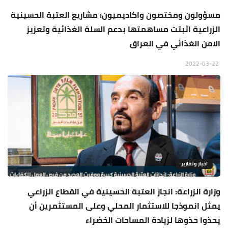
مسؤولون ومختصون واكاديميون: مشاريع العتبة الحسينية
الزراعية اثبتت مساهمتها بدعم السلة الغذائية وتعزيز
الامن الغذائي في العراق
2022-03-22
اخبار وتقارير
وزارة الزراعة: انجاز العتبة الحسينية في القطاع الزراعي
يمثل انموذجا للاستثمار المحلي وعلى المستثمرين أن
يحذوا حذوها لزيادة المساحات الخضراء