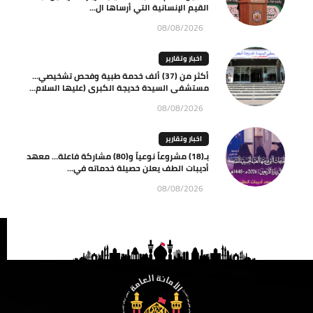
القيم الإنسانية التي أرساها ال...
08/08/2026
اخبار وتقارير
أكثر من (37) ألف خدمة طبية وفحص تشخيصي…
مستشفى السيدة خديجة الكبرى (عليها السلام...
08/08/2026
اخبار وتقارير
بـ(18) مشروعاً نوعياً و(80) مشاركة فاعلة… معهد
أديبات الطف يعلن حصيلة خدماته في...
08/08/2026