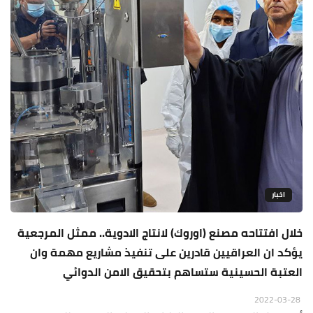
اخبار
خلال افتتاحه مصنع (اوروك) لانتاج الادوية.. ممثل المرجعية
يؤكد ان العراقيين قادرين على تنفيذ مشاريع مهمة وان
العتبة الحسينية ستساهم بتحقيق الامن الدوائي
2022-03-28