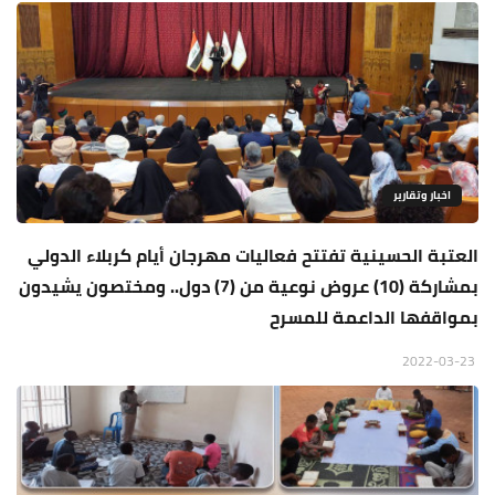
اخبار وتقارير
العتبة الحسينية تفتتح فعاليات مهرجان أيام كربلاء الدولي
بمشاركة (10) عروض نوعية من (7) دول.. ومختصون يشيدون
بمواقفها الداعمة للمسرح
2022-03-23