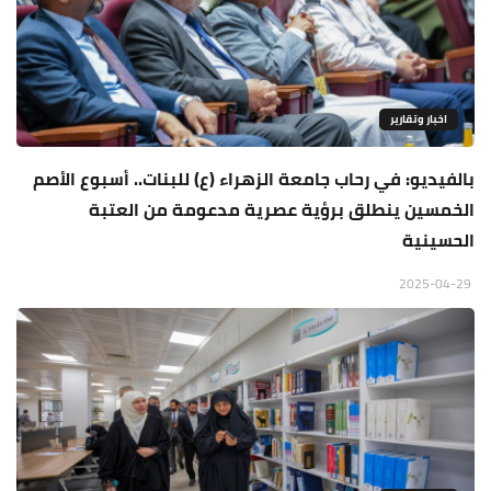
اخبار وتقارير
بالفيديو: في رحاب جامعة الزهراء (ع) للبنات.. أسبوع الأصم
الخمسين ينطلق برؤية عصرية مدعومة من العتبة
الحسينية
2025-04-29