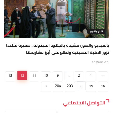
اخبار وتقارير
بالفيديو والصور: مشيدة بالجهود المبذولة.. سفيرة فنلندا
تزور العتبة الحسينية وتطلع على أبرز مشاريعها
2025-04-28
13
12
11
10
9
...
2
1
‹
›
204
203
...
15
14
التواصل الاجتماعي