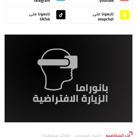
telegram
youtube
تابعونا على
تابعونا على
tikTok
snapchat
آخر المواضيع
اختيار المحررين
الاكثر مشاهدة