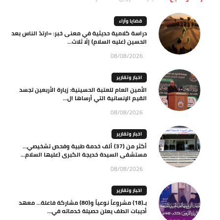
قضايا وآراء
دراسة كلامية حديثية في معنى خبر: «ارتدّ الناس بعد
الحسين (عليه السلام) إلّا ثلاث...
08/08/2026
اخبار وتقارير
الأمين العام للعتبة الحسينية: زيارة الأربعين تجسد
القيم الإنسانية التي أرساها ال...
08/08/2026
اخبار وتقارير
أكثر من (37) ألف خدمة طبية وفحص تشخيصي…
مستشفى السيدة خديجة الكبرى (عليها السلام...
08/08/2026
اخبار وتقارير
بـ(18) مشروعاً نوعياً و(80) مشاركة فاعلة… معهد
أديبات الطف يعلن حصيلة خدماته في...