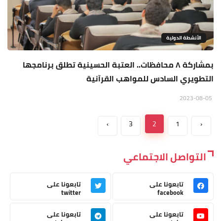
الأنشطة الدولية
بمشاركة ٨ محافظات.. العتبة الحسينية تطلق برنامجها
التطويري السادس للمواهب القرآنية
2023-08-05
›
3
2
1
‹
التواصل الاجتماعي
تابعونا على
تابعونا على
twitter
facebook
تابعونا على
تابعونا على