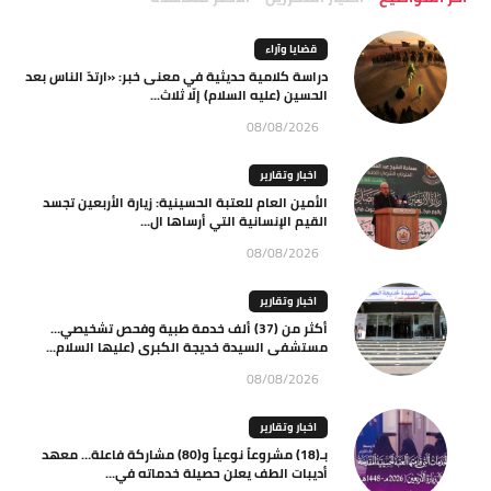
قضايا وآراء
دراسة كلامية حديثية في معنى خبر: «ارتدّ الناس بعد
الحسين (عليه السلام) إلّا ثلاث...
08/08/2026
اخبار وتقارير
الأمين العام للعتبة الحسينية: زيارة الأربعين تجسد
القيم الإنسانية التي أرساها ال...
08/08/2026
اخبار وتقارير
أكثر من (37) ألف خدمة طبية وفحص تشخيصي…
مستشفى السيدة خديجة الكبرى (عليها السلام...
08/08/2026
اخبار وتقارير
بـ(18) مشروعاً نوعياً و(80) مشاركة فاعلة… معهد
أديبات الطف يعلن حصيلة خدماته في...