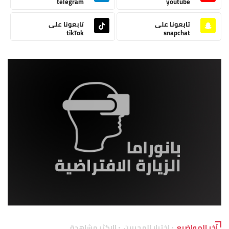
telegram
youtube
تابعونا على
تابعونا على
tikTok
snapchat
آخر المواضيع
اختيار المحررين
الاكثر مشاهدة