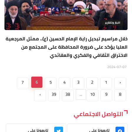
اخبار وتقارير
خلال مراسيم تبديل راية الإمام الحسين (ع).. ممثل المرجعية
العليا يؤكد على ضرورة المحافظة على المجتمع من
الاختراق الثقافي والفكري والعقائدي
2024-07-07
7
6
5
4
3
2
1
‹
›
39
38
...
10
9
8
التواصل الاجتماعي
تابعونا على
تابعونا على