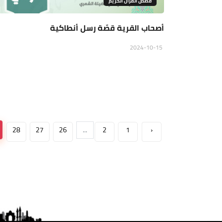
قصص القرآن الكريم
أصحاب القرية قصّة رسل أنطاكية
2024-10-15
28
27
26
...
2
1
‹