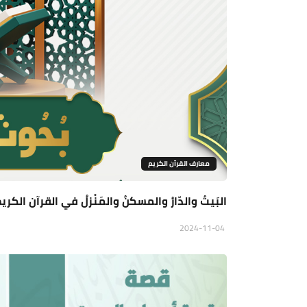
معارف القرآن الكريم
البَيتُ والدّارُ والمسكنُ والمَنْزلُ في القرآن ا
2024-11-04