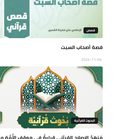
قصص
قصة أصحاب السبت
2024-11-04
البحوث القرأنية
مَنهجُ الإصلاحِ القرآني قراءةٌ في موقفِ الأُمَّةِ مع