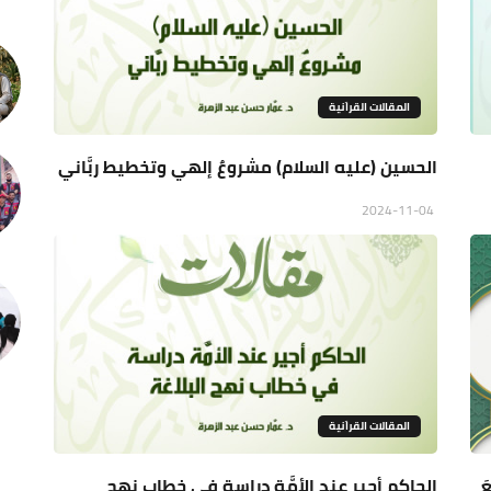
المقالات القراَنية
الحسين (عليه السلام) مشروعٌ إلهي وتخطيط ربَّاني
2024-11-04
المقالات القراَنية
َ
الحاكم أجير عند الأمَّة دراسة في خطاب نهج