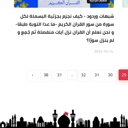
معارف قرآنية
شبهات وردود - كيف نجزم بجزئية البسملة لكل
سورة من سور القرآن الكريم -ما عدا التوبة طبعًا-
و نحن نعلم أن القرآن نزل آيات منفصلة ثم جُمِع و
لم ينزل سورًا؟
2024-10-14
›
38
37
...
32
31
30
29