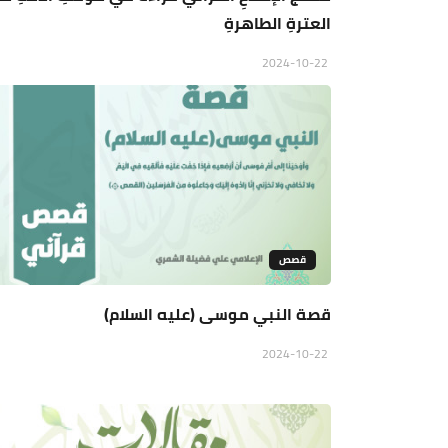
العترةِ الطاهرةِ
2024-10-22
قصص
قصة النبي موسى (عليه السلام)
2024-10-22