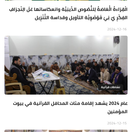
الْقِرَاءةُ الُْعَاصَةُ لِلنُّصُوص الدِّينِيَّة وانعكاساتها عَلَ الِنْحِرَافِ
الفِكْرِ يّ بَيْ فَوْضَوِيَّة التأويل وقداسة التَّنْزِيل
2024-12-16
نشاطات قرآنية
عام 2024 يشهد إقامة مئات المحافل القرآنية في بيوت
المؤمنين
2024-12-15