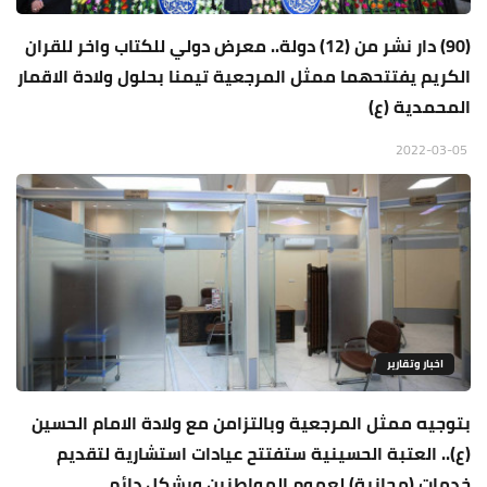
(90) دار نشر من (12) دولة.. معرض دولي للكتاب واخر للقران
الكريم يفتتحهما ممثل المرجعية تيمنا بحلول ولادة الاقمار
المحمدية (ع)
2022-03-05
اخبار وتقارير
بتوجيه ممثل المرجعية وبالتزامن مع ولادة الامام الحسين
(ع).. العتبة الحسينية ستفتتح عيادات استشارية لتقديم
خدمات (مجانية) لعموم المواطنين وبشكل دائم