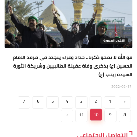
التقارير المصورة
فو الله لا تمحو ذكرنا.. حداد وعزاء يتجدد في مرقد الامام
الحسين (ع) بذكرى وفاة عقيلة الطالبيين وشريكة الثورة
السيدة زينب (ع)
2022-02-17
7
6
5
4
3
2
1
‹
›
11
10
9
8
التواصل الاجتماعي