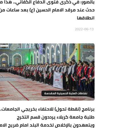
بالصور: في ذكرى فتوى الدفاع الكفائي.. هذا ما
حدث عند مرقد الامام الحسين (ع) بعد ساعات من
انطلاقها
2022-06-13
نشاطات العتبة الحسينية المقدسة
برنامج (نقطة تحول) للاحتفاء بخريجي الجامعات..
طلبة جامعة كربلاء يرددون قسم التخرج
ويتعهدون بالإخلاص لخدمة البلد امام ضريح الام