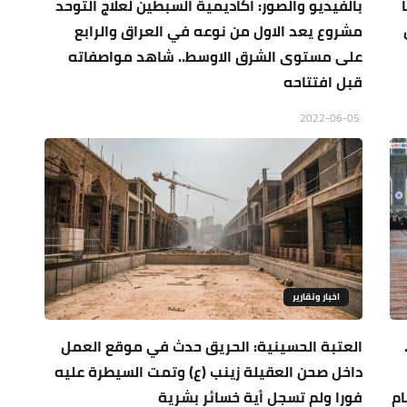
بالفيديو والصور: اكاديمية السبطين لعلاج التوحد
مشروع يعد الاول من نوعه في العراق والرابع
على مستوى الشرق الاوسط.. شاهد مواصفاته
قبل افتتاحه
2022-06-05
اخبار وتقارير
العتبة الحسينية: الحريق حدث في موقع العمل
داخل صحن العقيلة زينب (ع) وتمت السيطرة عليه
ام
فورا ولم تسجل أية خسائر بشرية