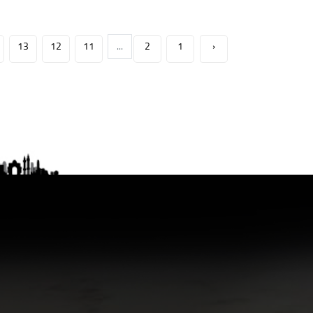
13
12
11
...
2
1
‹