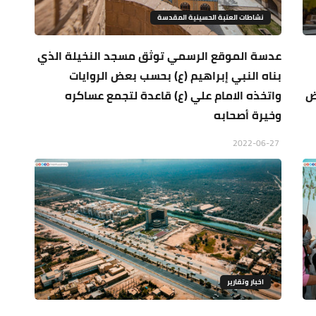
نشاطات العتبة الحسينية المقدسة
عدسة الموقع الرسمي توثق مسجد النخيلة الذي
بناه النبي إبراهيم (ع) بحسب بعض الروايات
ض
واتخذه الامام علي (ع) قاعدة لتجمع عساكره
وخيرة أصحابه
2022-06-27
اخبار وتقارير