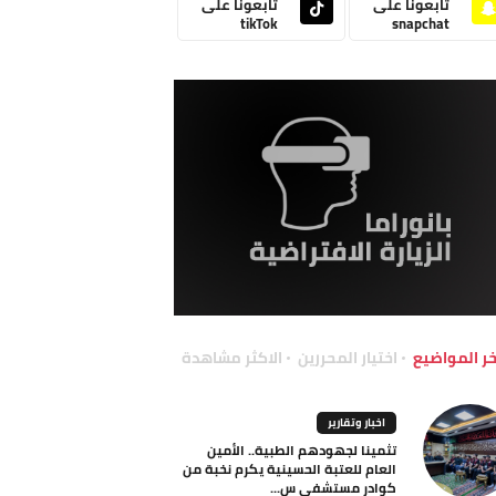
تابعونا على
تابعونا على
tikTok
snapchat
خر المواضيع
اختيار المحررين
الاكثر مشاهدة
اخبار وتقارير
تثمينا لجهودهم الطبية.. الأمين
العام للعتبة الحسينية يكرم نخبة من
كوادر مستشفى س...