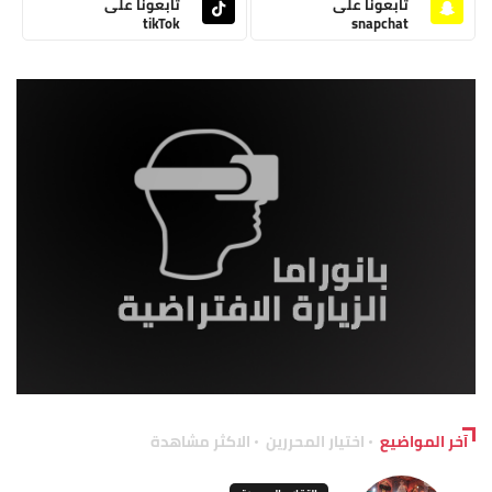
تابعونا على
تابعونا على
tikTok
snapchat
آخر المواضيع
اختيار المحررين
الاكثر مشاهدة