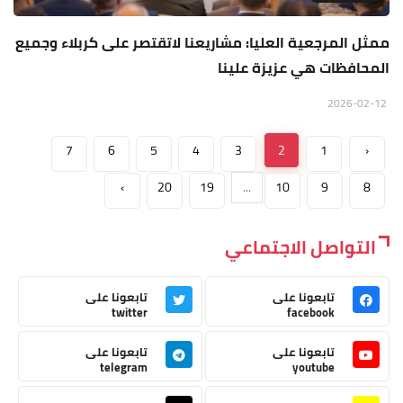
ممثل المرجعية العليا: مشاريعنا لاتقتصر على كربلاء وجميع
المحافظات هي عزيزة علينا
2026-02-12
7
6
5
4
3
2
1
‹
›
20
19
...
10
9
8
التواصل الاجتماعي
تابعونا على
تابعونا على
twitter
facebook
تابعونا على
تابعونا على
telegram
youtube