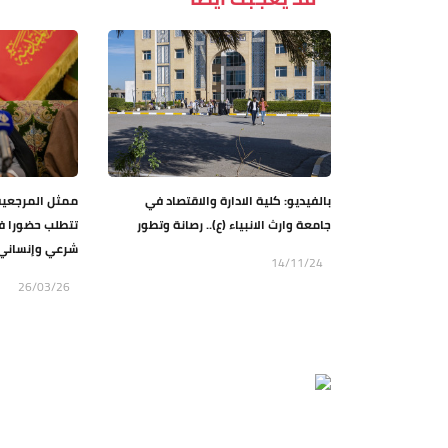
بالفيديو: كلية الادارة والاقتصاد في
ممثل المرجعية 
جامعة وارث الانبياء (ع).. رصانة وتطور
تتطلب حضورا ف
شرعي وإنساني ل
14/11/24
26/03/26