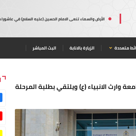
الأرض والسماء تنعى الامام الحسين (عليه السلام) في عاشوراء
ئط متعددة
الزيارة بالانابة
البث المباشر
ا
معة وارث الانبياء (ع) ويلتقي بطلبة المرحلة