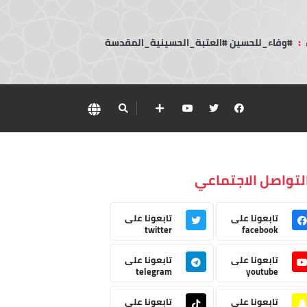
:
#وفاء_للحسين #العتبة_الحسينية_المقدسة
لتواصل الاجتماعي
تابعونا على
تابعونا على
twitter
facebook
تابعونا على
تابعونا على
telegram
youtube
تابعونا على
تابعونا على