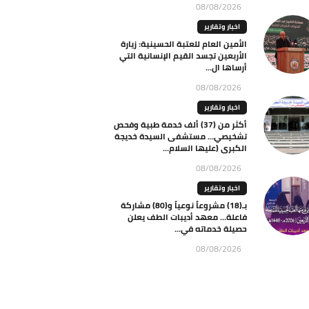
08/08/2026
اخبار وتقارير
الأمين العام للعتبة الحسينية: زيارة
الأربعين تجسد القيم الإنسانية التي
أرساها ال...
08/08/2026
اخبار وتقارير
أكثر من (37) ألف خدمة طبية وفحص
تشخيصي… مستشفى السيدة خديجة
الكبرى (عليها السلام...
08/08/2026
اخبار وتقارير
بـ(18) مشروعاً نوعياً و(80) مشاركة
فاعلة… معهد أديبات الطف يعلن
حصيلة خدماته في...
08/08/2026