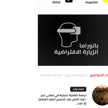
tikTok
snapchat
خر المواضيع
اختيار المحررين
الاكثر مشاهدة
قضايا وآراء
دراسة كلامية حديثية في معنى خبر:
«ارتدّ الناس بعد الحسين (عليه السلام)
إلّا ثلاث...