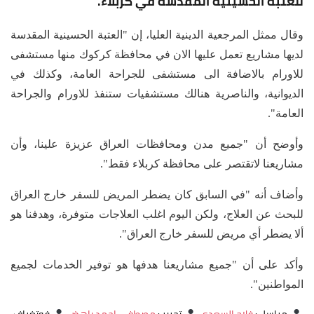
للعتبة الحسينية المقدسة في كربلاء.
وقال ممثل المرجعية الدينية العليا، إن "العتبة الحسينية المقدسة
لديها مشاريع تعمل عليها الان في محافظة كركوك منها مستشفى
للاورام بالاضافة الى مستشفى للجراحة العامة، وكذلك في
الديوانية، والناصرية هنالك مستشفيات ستنفذ للاورام والجراحة
العامة".
وأوضح أن "جميع مدن ومحافظات العراق عزيزة علينا، وأن
مشاريعنا لاتقتصر على محافظة كربلاء فقط".
وأضاف أنه "في السابق كان يضطر المريض للسفر خارج العراق
للبحث عن العلاج، ولكن اليوم اغلب العلاجات متوفرة، وهدفنا هو
ألا يضطر أي مريض للسفر خارج العراق".
وأكد على أن "جميع مشاريعنا هدفها هو توفير الخدمات لجميع
المواطنين".
مراسل
:
فلاح السعدي
تحرير
:
مصطفى احمد باهض
فوتغراف