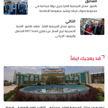
السابق
بالصور: ممثل المرجعية العليا يجري جولة ميدانية في
مجموعة قنوات كربلاء ويشيد بجهودها الإعلامية
التالي
بحضور ممثل المرجعية العليا.. شاهد بالصور: العتبة
الحسينية تزيح الستار عن جهازي (PET Scan) المتنقل
والروبوت الجراحي
قد يعجبك ايضاً
بتوجيه من ممثل المرجعية العليا.. مستشفى الثقلين لعلاج الاورام في البصرة