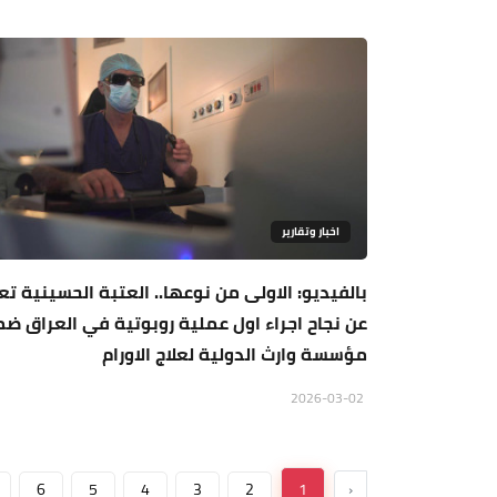
اخبار وتقارير
بالفيديو: الاولى من نوعها.. العتبة الحسينية تع
عن نجاح اجراء اول عملية روبوتية في العراق ض
مؤسسة وارث الدولية لعلاج الاورام
2026-03-02
6
5
4
3
2
1
‹