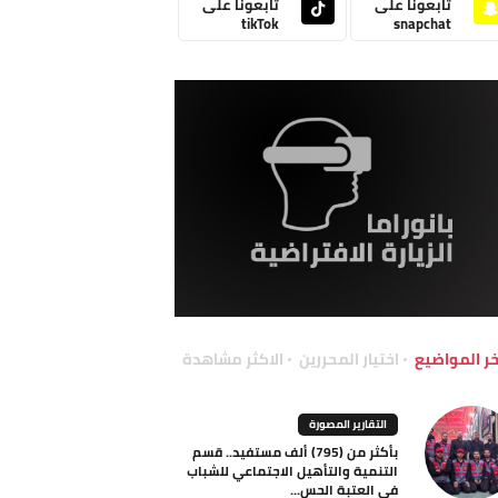
تابعونا على
تابعونا على
tikTok
snapchat
خر المواضيع
اختيار المحررين
الاكثر مشاهدة
التقارير المصورة
بأكثر من (795) ألف مستفيد.. قسم
التنمية والتأهيل الاجتماعي للشباب
في العتبة الحس...