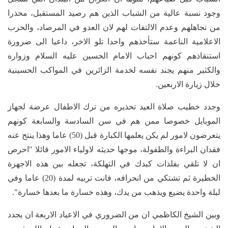
وجود نسبة عالية من الشباب الذين هم رصيد المستقبل، محذرا
من تجاهلهم وعدم الالتفات لهم لان العدو في المرصاد، والحرب
الاعلامية الناعمة ستأخذهم واحدا تلو الاخر، داعيا الى ضرورة
استنقاذهم كونهم احباب الامام الحسين عليه السلام وزواره
والكثير منهم يجند نفسه لخدمة الزائرين في المواكب الحسينية
خلال زيارة الاربعين.
وجدد خطيب صلاة العيد تحذيره من ترك الاطفال عرضة لجهاز
الموبايل خصوصا ممن هم في سن السادسة والسابعة كونهم
يتعرضون لامور لم يكن يعلمها الكبارة قبل (50) عاما وهذا ينتج عنه
فقدان البراءة والطفولة، موجها حديثه لاولياء الامور قائلا "احرص
ان لا تلقي بفلذات كبدك في التهلكة، تجعله بين هذه الاجهزة
الخطيرة ثم تشتكي من انحرافه، فانت تربيه لمدة (20) عاما وفي
ليلة واحدة يضيع ويذهب من يدك، وهذه خسارة ما بعدها خسارة".
وبين الشيخ الكاظمي ان من الضروري في الاعياد الاربعة ان يجدد