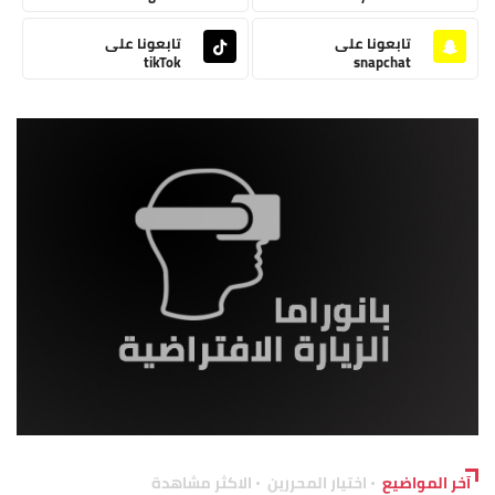
تابعونا على
تابعونا على
tikTok
snapchat
آخر المواضيع
اختيار المحررين
الاكثر مشاهدة