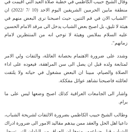
وقال الشيخ حبيب الكاظمي في خطبة صلاة العيد التي اقيمت في
منطقة مابين الحرمين الشريفين اليوم الاحد (10 /7 /2022) ان
"الشباب الان في فم التنين، حيث اصبحنا نرى البعض منهم في
هيئة لا تليق، بل اصبح بعض الشباب يدخل الى مرقد الامام الحسين
عليه السلام بملابس وهيئة لا توحي انه من المنتظرين لامام
زمانهم".
وشدد على ضرورة الاهتمام بحصانة العائلة، والتفات ولي الامر
لمتابعة ولده قبل ان يصل الى سن المراهقة، فيعوده على اداء
الصلاة والصيام، مبينا ان البعض مشغول في حياته ولا يلتفت
لعائلته فاصبحنا نشاهد عوائل مفككة.
واشار الى الجامعات العراقية كذلك اصبح وضعها ليس على ما
يرام.
وطالب الشيخ حبيب الكاظمي بضرورة الالتفات لشريحة الشباب،
داعيا اهل الحل والعقد ممن بيدهم مقاليد الامور الى ضرورة ادراك
الشباب قبل ضياعهم، منوها ان العراق من البلدان التي تسجل