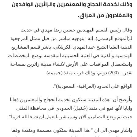
وذلك لخدمة الحجاج والمعتمرين والزائرين الوافدون
والمغادرون من العراق.
وقال رئيس القسم المهندس حسين رضا مهدي في حديث
لـ(الموقع الرسمي)، إنه "بتوجيه مباشر من قبل ممثل المرجعية
الدينية العليا الشيخ عبد المهدي الكربلائي، باشر قسم المشاريع
الهندسية والفنية في العتبة الحسينية المقدسة بوضع المخططات
واستحصال الموافقات على الأرض لانشاء مدينة زائرين بمساحة
تقدر بـ (200) دونم، وذلك قرب منفذ (جميمه)
الواقع على الحدود (العراقية- السعودية)".
وأوضح أن "هذه المدينة ستكون لخدمة الحجاج والمعتمرين ذهابا
وايابا لأنها تقع في منفذ (جُمَيل) الحدودي في محافظة المثنى
حيث تم وضع التصاميم الان وسيباشر بالعمل ان شاء الله قريبا".
واشار مهدي الى ان " هذا المدينة ستكون مصممة ومنفذة وفقا