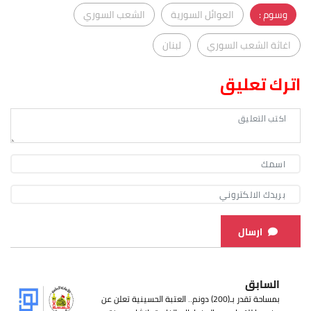
وسوم :
العوائل السورية
الشعب السوري
اغاثة الشعب السوري
لبنان
اترك تعليق
ارسال
السابق
بمساحة تقدر بـ(200) دونم.. العتبة الحسينية تعلن عن