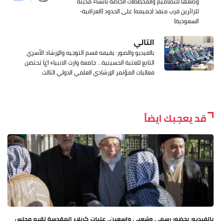
وضعها للتصاميم والمخططات الخاصة بانشاء مدينة
للزائرين قرب منفذ (جميمه) على الحدود (العراقية-
السعودية)
التالي
بالفيديو والصور: يقيمه قسم التوجيه والإرشاد الأسري
التابع للعتبة الحسينية… جامعة وارث الانبياء (ع) تحتضن
فعاليات المؤتمر الإرشادي العلمي الدولي الثالث
قد يعجبك ايضاً
بالفيديو: بحضور رسمي وشعبي واسعين.. عتبات كربلاء المقدسة تقيم مجلس