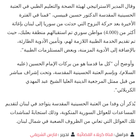
وقال المدير الاستراتيجي لهيئة الصحة والتعليم الطبي في العتبة
الحسينية المقدسة الدكتور حسين قبيسي، "قمنا في الفترة
الأخيرة بعد حركة النزوح التي حدثت من سوريا إلى لبنان بإغاثة
أكثر من (4.000) مواطن سوري تم استقبالهم منطقة بعلبك، حيث
تم تقديم الخدمة الطبية اللازمة لهم، وتأمين الأدوية الطارئة،
بالإضافة إلى الأدوية المزمنة، وبعض المستلزمات الطبية".
وأوضح أن "كل ما قدمنا هو من بركات الإمام الحسين (عليه
السلام)، وبإسم العتبة الحسينية المقدسة، وتحت إشراف مباشر
من قبل ممثل المرجعية الدينية العليا الشيخ عبد المهدي
الكربلائي".
يُذكر أن وفدا من العتبة الحسينية المقدسة يتواجد في لبنان لتقديم
المساعدات للعوائل السورية المنكوبة، وذلك استجابةً لمناشدات
تلك العوائل التي تعاني من الظروف الصعبة في شمال لبنان.
مراسل
:
قناة كربلاء الفضائية
تحرير
:
فارس الشريفي