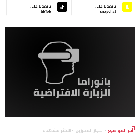
تابعونا على
تابعونا على
tikTok
snapchat
آخر المواضيع
اختيار المحررين
الاكثر مشاهدة