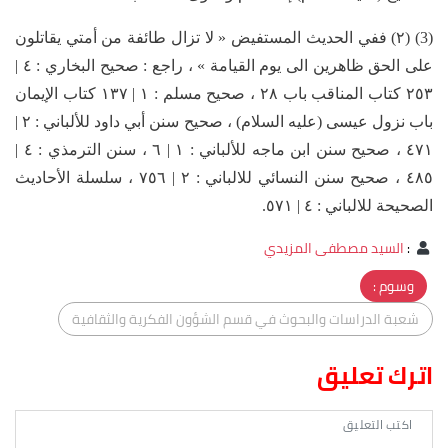
(3) (٢) ففي الحديث المستفيض « لا تزال طائفة من أمتي يقاتلون
على الحق ظاهرين الى يوم القيامة » ، راجع : صحيح البخاري : ٤ |
٢٥٣ كتاب المناقب باب ٢٨ ، صحيح مسلم : ١ | ١٣٧ كتاب الإيمان
باب نزول عيسى (عليه السلام) ، صحيح سنن أبي داود للألباني : ٢ |
٤٧١ ، صحيح سنن ابن ماجه للألباني : ١ | ٦ ، سنن الترمذي : ٤ |
٤٨٥ ، صحيح سنن النسائي للالباني : ٢ | ٧٥٦ ، سلسلة الأحاديث
الصحيحة للالباني : ٤ | ٥٧١.
:
السيد مصطفى المزيدي
وسوم :
شعبة الدراسات والبحوث في قسم الشؤون الفكرية والثقافية
اترك تعليق