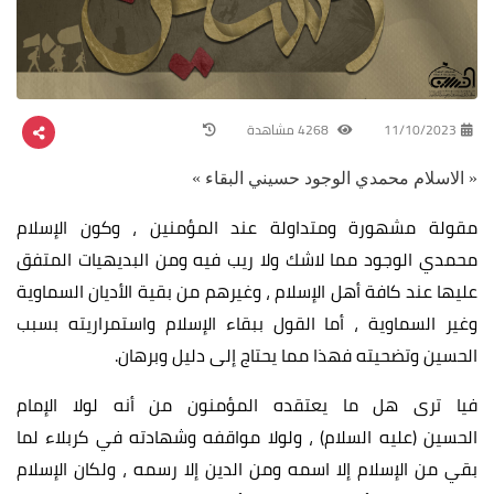
11/10/2023
4268 مشاهدة
« الاسلام محمدي الوجود حسيني البقاء »
مقولة مشهورة ومتداولة عند المؤمنين ، وكون الإسلام
محمدي الوجود مما لاشك ولا ريب فيه ومن البديهيات المتفق
عليها عند كافة أهل الإسلام ، وغيرهم من بقية الأديان السماوية
وغير السماوية ، أما القول ببقاء الإسلام واستمراريته بسبب
الحسين وتضحيته فهذا مما يحتاج إلى دليل وبرهان.
فيا ترى هل ما يعتقده المؤمنون من أنه لولا الإمام
الحسين (عليه السلام) ، ولولا مواقفه وشهادته في كربلاء لما
بقي من الإسلام إلا اسمه ومن الدين إلا رسمه ، ولكان الإسلام