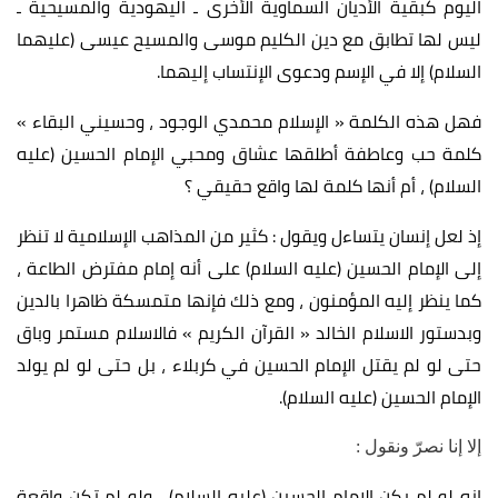
اليوم كبقية الأديان السماوية الأخرى ـ اليهودية والمسيحية ـ
ليس لها تطابق مع دين الكليم موسى والمسيح عيسى (عليهما
السلام) إلا في الإسم ودعوى الإنتساب إليهما.
فهل هذه الكلمة « الإسلام محمدي الوجود ، وحسيني البقاء »
كلمة حب وعاطفة أطلقها عشاق ومحبي الإمام الحسين (عليه
السلام) ، أم أنها كلمة لها واقع حقيقي ؟
إذ لعل إنسان يتساءل ويقول : كثير من المذاهب الإسلامية لا تنظر
إلى الإمام الحسين (عليه السلام) على أنه إمام مفترض الطاعة ،
كما ينظر إليه المؤمنون ، ومع ذلك فإنها متمسكة ظاهرا بالدين
وبدستور الاسلام الخالد « القرآن الكريم » فالاسلام مستمر وباق
حتى لو لم يقتل الإمام الحسين في كربلاء ، بل حتى لو لم يولد
الإمام الحسين (عليه السلام).
إلا إنا نصرّ ونقول :
انه لو لم يكن الإمام الحسين (عليه السلام) ، ولو لم تكن واقعة