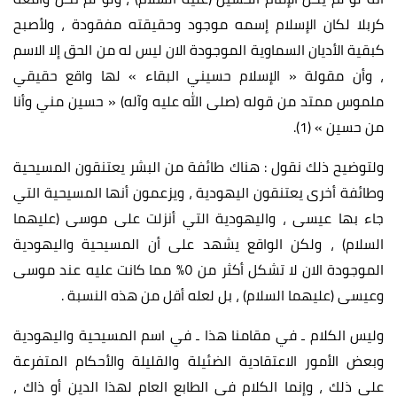
كربلا لكان الإسلام إسمه موجود وحقيقته مفقودة ، ولأصبح
كبقية الأديان السماوية الموجودة الان ليس له من الحق إلا الاسم
، وأن مقولة « الإسلام حسيني البقاء » لها واقع حقيقي
ملموس ممتد من قوله (صلى الله عليه وآله) « حسين مني وأنا
من حسين » (1).
ولتوضيح ذلك نقول : هناك طائفة من البشر يعتنقون المسيحية
وطائفة أخرى يعتنقون اليهودية ، ويزعمون أنها المسيحية التي
جاء بها عيسى ، واليهودية التي أنزلت على موسى (عليهما
السلام) ، ولكن الواقع يشهد على أن المسيحية واليهودية
الموجودة الان لا تشكل أكثر من ٥% مما كانت عليه عند موسى
وعيسى (عليهما السلام) ، بل لعله أقل من هذه النسبة .
وليس الكلام ـ في مقامنا هذا ـ في اسم المسيحية واليهودية
وبعض الأمور الاعتقادية الضئيلة والقليلة والأحكام المتفرعة
على ذلك ، وإنما الكلام في الطابع العام لهذا الدين أو ذاك ،