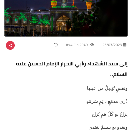
25/03/2023
2949 مشاهدة
إلى سيد الشهداء وأبي الاحرار الإمام الحسين عليه
السلام..
ونفسٍ تُؤمِلُ من عينها
ذُرى مدمَعٍ دائِمٍ سَرمَدِ
يزاحُ بهِ كُلُ هَمٍ يُزاح
ويغدو بهِ بلسمٌ يغتدي