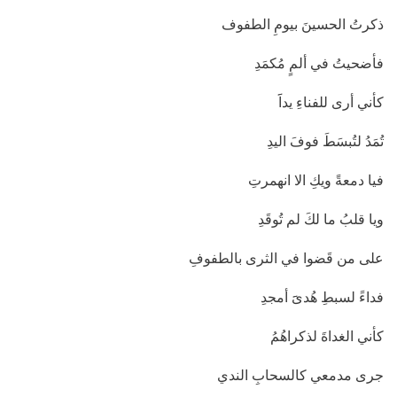
ذكرتُ الحسينَ بيومِ الطفوف
فأضحيتُ في ألمٍ مُكمَدِ
كأني أرى للفناءِ يداََ
تُمَدُ لتُبسَطَ فوفَ اليدِ
فيا دمعةً ويكِ الا انهمرتِ
ويا قلبُ ما لكَ لم تُوقَدِ
على من قَضوا في الثرى بالطفوفِ
فداءََ لسبطِ هُدىََ أمجدِ
كأني الغداةَ لذكراهُمُ
جرى مدمعي كالسحابِ الندي