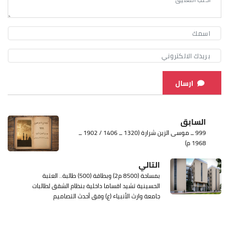
ارسال
السابق
999 ــ موسى الزين شرارة (1320 ــ 1406 / 1902 ــ
1968 م)
التالي
بمساحة (8500 م2) وبطاقة (500) طالبة.. العتبة
الحسينية تشيد اقساما داخلية بنظام الشقق لطالبات
جامعة وارث الأنبياء (ع) وفق أحدث التصاميم