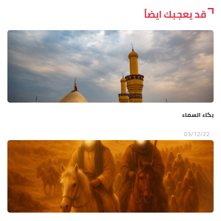
قد يعجبك ايضاً
بكاء السماء
03/12/22