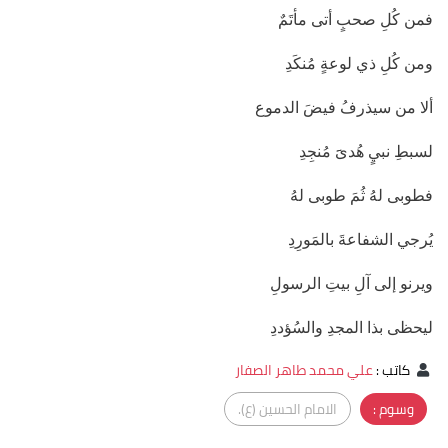
فمن كُلِ صحبٍ أتى مأتَمٌ
ومن كُلِ ذي لوعةٍ مُنكَدِ
ألا من سيذرفُ فيضَ الدموع
لسبطِ نبيٍ هُدىََ مُنجِدِ
فطوبى لهُ ثُمَ طوبى لهُ
يُرجي الشفاعةَ بالمَورِدِ
ويرنو إلى آلِ بيتِ الرسولِ
ليحظى بذا المجدِ والسُؤددِ
كاتب
:
علي محمد طاهر الصفار
وسوم :
الامام الحسين (ع).