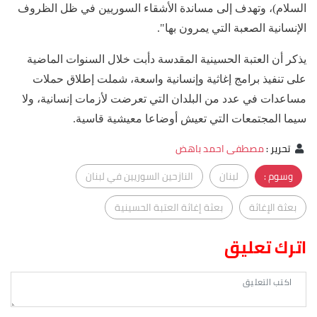
السلام)، وتهدف إلى مساندة الأشقاء السوريين في ظل الظروف
الإنسانية الصعبة التي يمرون بها".
يذكر أن العتبة الحسينية المقدسة دأبت خلال السنوات الماضية
على تنفيذ برامج إغاثية وإنسانية واسعة، شملت إطلاق حملات
مساعدات في عدد من البلدان التي تعرضت لأزمات إنسانية، ولا
سيما المجتمعات التي تعيش أوضاعا معيشية قاسية.
تحرير
:
مصطفى احمد باهض
وسوم :
لبنان
النازحين السوريين في لبنان
بعثة الإغاثة
بعثة إغاثة العتبة الحسينية
اترك تعليق