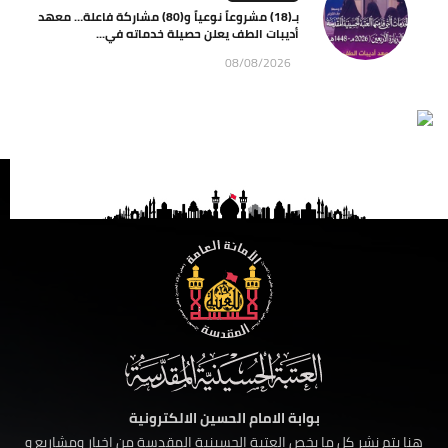
بـ(18) مشروعاً نوعياً و(80) مشاركة فاعلة… معهد
أديبات الطف يعلن حصيلة خدماته في...
08/08/2026
بوابة الامام الحسين الالكترونية
هنا يتم نشر كل ما يخص العتبة الحسينية المقدسة من اخبار ومشاريع و