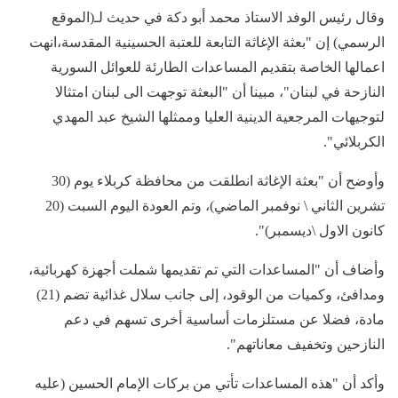
وقال رئيس الوفد الاستاذ محمد أبو دكة في حديث لـ(الموقع
الرسمي) إن "بعثة الإغاثة التابعة للعتبة الحسينية المقدسة،انهت
اعمالها الخاصة بتقديم المساعدات الطارئة للعوائل السورية
النازحة في لبنان"، مبينا أن "البعثة توجهت الى لبنان امتثالا
لتوجيهات المرجعية الدينية العليا وممثلها الشيخ عبد المهدي
الكربلائي".
وأوضح أن "بعثة الإغاثة انطلقت من محافظة كربلاء يوم (30
تشرين الثاني \ نوفمبر الماضي)، وتم العودة اليوم السبت (20
كانون الاول \ديسمبر)".
وأضاف أن "المساعدات التي تم تقديمها شملت أجهزة كهربائية،
ومدافئ، وكميات من الوقود، إلى جانب سلال غذائية تضم (21)
مادة، فضلا عن مستلزمات أساسية أخرى تسهم في دعم
النازحين وتخفيف معاناتهم".
وأكد أن "هذه المساعدات تأتي من بركات الإمام الحسين (عليه