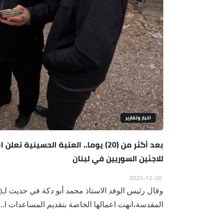
اخبار وتقارير
بعد أكثر من (20) يوما.. العتبة الحسي
للاجئين السوريين في لبنان
2025-12-20
وقال رئيس الوفد الاستاذ محمد أبو دكة في حديث لـ(ال
المقدسة،انهت اعمالها الخاصة بتقديم المساعدات ا...