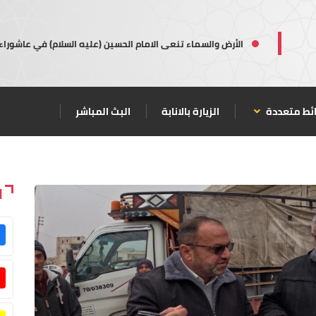
الأرض والسماء تنعى الامام الحسين (عليه السلام) في عاشوراء
ئط متعددة
الزيارة بالانابة
البث المباشر
ا