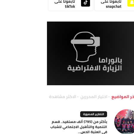
تابعونا على
تابعونا على
tikTok
snapchat
خر المواضيع
اختيار المحررين
الاكثر مشاهدة
التقارير المصورة
بأكثر من (795) ألف مستفيد.. قسم
التنمية والتأهيل الاجتماعي للشباب
في العتبة الحس...