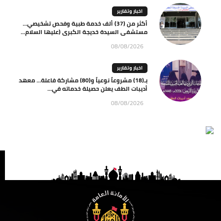
اخبار وتقارير
أكثر من (37) ألف خدمة طبية وفحص تشخيصي…
مستشفى السيدة خديجة الكبرى (عليها السلام...
08/08/2026
اخبار وتقارير
بـ(18) مشروعاً نوعياً و(80) مشاركة فاعلة… معهد
أديبات الطف يعلن حصيلة خدماته في...
08/08/2026