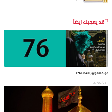
قد يعجبك ايضاً
مجلة للقوارير العدد (76)
27/02/25