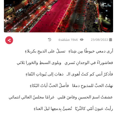
23/08/2022
1946 مشاهدة
أرى دمعي خيوطًا مِن شِتاءِ تسيلُ على الذبيحِ بكربلاءِ
فعاشوراءُ في الوجدانِ تَسري وبلوى السبطِ والحَورا بَلائي
فأذكرُ أنني كم كنتُ أهوى الـ ذهابَ إلى بُيوتاتِ النّقاءِ
نهلتُ الحبَّ للمذبوحِ دمعًا فأصلُ الحبِّ آياتُ البُكاءِ
عشقتُ اسمَ الحسينِ وفاضَ قلبي غرامًا مجلسُ الغالي انتمائي
رأيتُ عيونَ أمّي كالثّريّا تُضيئُ بِدمعِها ليلَ العناءِ