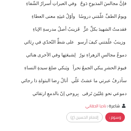
فإنَّ مجالسَ المذبوحِ دَوحٌ وفي العبراتِ أسرارُ الشّفاءِ
ويومُ الطفِّ علّمَني دروسًا وأوّلُ غيثِهِ معنى العطاءِ
فقدمتُ الشهيدَ بكلِّ عزٍّ فَزينبُ أصلُ مدرسةِ الإباءِ
وزينبُ علّمَتني كيفَ أرسو على شطِّ التّحدّي في رِثائي
دموعُ مجالسِ الزهراءِ نورٌ لِشيعَتِها وفي الأخرى هنائي
فيومَ الحشرِ يبكي الجمعُ نحراََ ويَبكي ضلعَ سيدةِ النساءِ
سأذرفُ عبرتي ما عشتُ عَلّي أنالُ رِضا البتولةِ ذا رجائي
دموعي نحو عِليّينَ تَرقى بِروحي إنّ بالدمعِ ارتقائي
شاعرة
:
ناديا الحقاني
وسوم :
إلامام الحسين (ع)