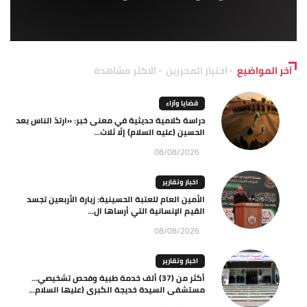
آخر المواضيع
اختيار المحررين
الاكثر مشاهدة
قضايا وآراء
دراسة كلامية حديثية في معنى خبر: «ارتدّ الناس بعد
الحسين (عليه السلام) إلّا ثلاث...
08/08/2026
اخبار وتقارير
الأمين العام للعتبة الحسينية: زيارة الأربعين تجسد
القيم الإنسانية التي أرساها ال...
08/08/2026
اخبار وتقارير
أكثر من (37) ألف خدمة طبية وفحص تشخيصي…
مستشفى السيدة خديجة الكبرى (عليها السلام...