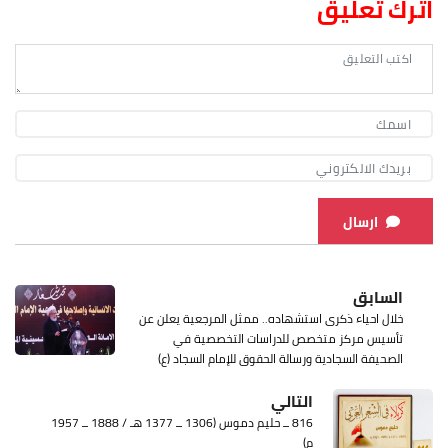
اترك تعليق
ارسال
السابق
خلال احياء ذكرى استشهاده.. ممثل المرجعية يعلن عن
تأسيس مركز متخصص للدراسات التخصصية في
الصحيفة السجادية ورسالة الحقوق للإمام السجاد (ع)
التالي
816 ــ حليم دموس (1306 ــ 1377 هـ / 1888 ــ 1957
م)