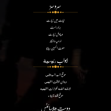
سروسز
نیابت میں زیارت
براہ راست
ورچوئل زیارت
ادعیہ و اذکار
صوت الحسین ریڈیو
ابواب رئيسية
موقع السيد السيستاني
ديوان الوقف الشيعي
الامانة العامة للمزارات الشيعية
موقع قناة كربلاء
دوست ویبسائٹس