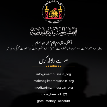
ڈیجیٹل رسائی حرم امام حسین علیہ السلام
یہاں حرم مطہر حضرت امام حسین علیہ السلام سے متعلق اخبار و منصوبہ جات کی معلومات نشر کی جاتی ہیں
ہم سے رابطہ کریں
info@imamhussain.org
maktab@imamhussain.org
media@imamhussain.org
gate.freecall
174
gate.money_account