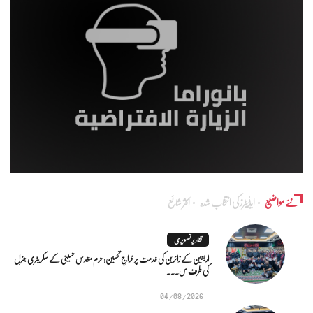
نئے مواضیع
ایڈٰیٹرز کی انتخاب شدہ
اکثر شائع
تقاریر تصویری
اربعین کے زائرین کی خدمت پر خراجِ تحسین: حرم مقدس حسینی کے سکریٹری جنرل
کی طرف س...
04/08/2026