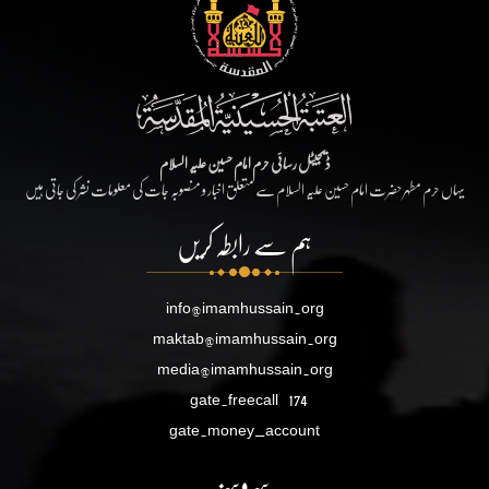
ڈیجیٹل رسائی حرم امام حسین علیہ السلام
یہاں حرم مطہر حضرت امام حسین علیہ السلام سے متعلق اخبار و منصوبہ جات کی معلومات نشر کی جاتی ہیں
ہم سے رابطہ کریں
info@imamhussain.org
maktab@imamhussain.org
media@imamhussain.org
gate.freecall
174
gate.money_account
سروسز