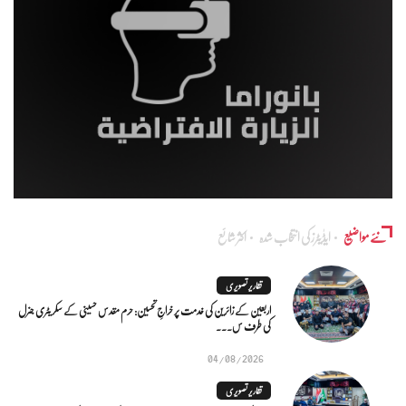
نئے مواضیع
ایڈٰیٹرز کی انتخاب شدہ
اکثر شائع
تقاریر تصویری
اربعین کے زائرین کی خدمت پر خراجِ تحسین: حرم مقدس حسینی کے سکریٹری جنرل
کی طرف س...
04/08/2026
تقاریر تصویری