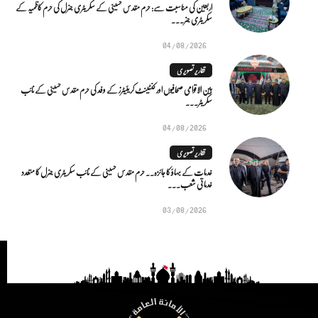
اربعین کی مناسبت سے: حرم مقدس حسینی کے سکریٹری جنرل کی حرم کاظمیہ کے
سکریٹری جنر...
04/08/2026
تقاریر تصویری
بین الاقوامی صحافیوں اور کنٹینٹ کریئیٹرز کے وفد کی حرم مقدس حسینی کے نائب
سکریٹر...
04/08/2026
تقاریر تصویری
خدمات کے بہاؤ کا جائزہ.. حرم مقدس حسینی کے نائب سکریٹری جنرل کا متعدد
خدماتی شعب...
03/08/2026