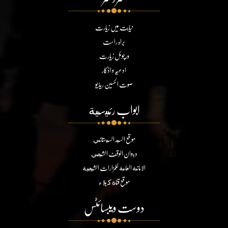
نیابت میں زیارت
براہ راست
ورچوئل زیارت
ادعیہ و اذکار
صوت الحسین ریڈیو
ابواب رئيسية
موقع السيد السيستاني
ديوان الوقف الشيعي
الامانة العامة للمزارات الشيعية
موقع قناة كربلاء
دوست ویبسائٹس