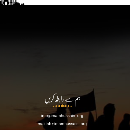
ہم سے رابطہ کریں
info@imamhussain.org
maktab@imamhussain.org