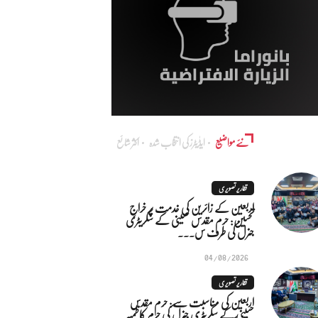
نئے مواضیع
ایڈٰیٹرز کی انتخاب شدہ
اکثر شائع
تقاریر تصویری
اربعین کے زائرین کی خدمت پر خراجِ
تحسین: حرم مقدس حسینی کے سکریٹری
جنرل کی طرف س...
04/08/2026
تقاریر تصویری
اربعین کی مناسبت سے: حرم مقدس
حسینی کے سکریٹری جنرل کی حرم کاظمیہ