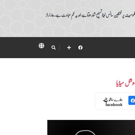
ومیت پر غمگین سانس لینا تسبیح شمار ہوتا ہے اور یہ غم عبادت ہے، ہمارا راز
وشل میڈیا
ہمارے ساتھ چلیے
facebook