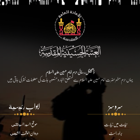
ڈیجیٹل رسائی حرم امام حسین علیہ السلام
یہاں حرم مطہر حضرت امام حسین علیہ السلام سے متعلق اخبار و منصوبہ جات کی معلومات نشر کی جاتی ہیں
سروسز
ابواب رئيسية
نیابت میں زیارت
موقع السيد السيستاني
براہ راست
ديوان الوقف الشيعي