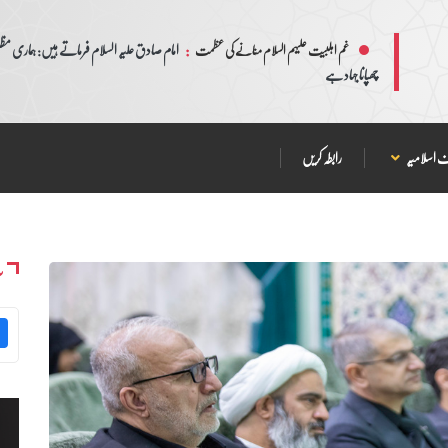
:
امام صادق علیہ السلام فرماتے ہیں: ہماری مظلم
غم اہلبیت علیہم السلام منانے کی عظمت
چھپانا جہاد ہے
 اسلامیہ
رابطہ کریں
س