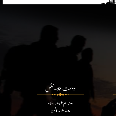
دوست ویبسائٹس
روضہ امام علی علیہ السلام
روضہ مقدسہ کاظمین