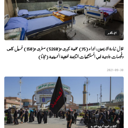
اخبار وتقارير
خلال زيارة الاربعين: اجراء (75) عملية كبرى و(5260) صغرى و(150) غسيل كلى
وفحوصات وادوية في المستشفيات التابعة للعتبة الحسينية (مجانا)
2021-09-30
نشاطات العتبة الحسينية المقدسة