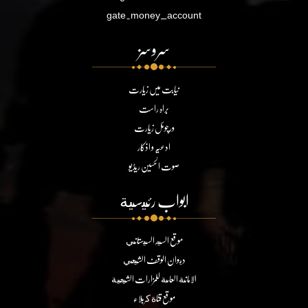
gate.money_account
سروسز
نیابت میں زیارت
براہ راست
ورچوئل زیارت
ادعیہ و اذکار
صوت الحسین ریڈیو
ابواب رئيسية
موقع السيد السيستاني
ديوان الوقف الشيعي
الامانة العامة للمزارات الشيعية
موقع قناة كربلاء