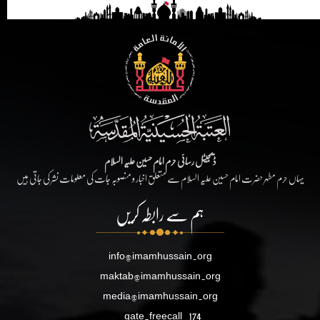
ڈیجیٹل رسائی حرم امام حسین علیہ السلام
یہاں حرم مطہر حضرت امام حسین علیہ السلام سے متعلق اخبار و منصوبہ جات کی معلومات نشر کی جاتی ہیں
ہم سے رابطہ کریں
info@imamhussain.org
maktab@imamhussain.org
media@imamhussain.org
gate.freecall
174