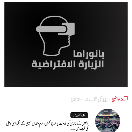
نئے مواضیع
ایڈٰیٹرز کی انتخاب شدہ
اکثر شائع
تقاریر تصویری
اربعین کے زائرین کی خدمت پر خراجِ تحسین: حرم مقدس حسینی کے سکریٹری جنرل
کی طرف س...