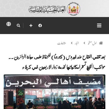
اول صفحہ
اخبار
متابعات
بعد تلقي اللقاح ضد فيروس (كورونا) للحفاظ على حياة الزائرين..
مواكب الخليج تسخر امكانياتها لخدمة زوار الاربعين في كربلاء