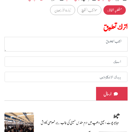
مطلوبہ الفاظ :
مواكب الخليج
زيارة الأربعين
اترك تعليق
ارسال
پچھلا
ویڈیو رپورٹ - تپتی دھوپ میں حرم مقدس حسینی کی جانب سے خصوصی کاوش