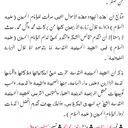
من صفر".
وتابع أن "هذه الجهود وهذه الأموال التي صرفت للإمام الحسين (عليه
السلام) وزواره خلال زيارة الأربعين كلها من بركات محمد وآل محمد، حيث
لا يسعنا إلا أن نتقدم بخالص الشكر والتقدير لجميع خدام الإمام الحسين (عليه
السلام) في العتبة الحسينية المقدسة لما يقدموه لنا خلال الزيارة
المليونية".
يذكر أن العتبة الحسينية المقدسة سخرت جميع امكانياتها وملاكاتها وأقسامها
لخدمة الزائرين وعلى مدار الساعة، منها الصحية والطبية والخدمية، وحسب
توجيهات ممثل المرجعية الدينية العليا، والمتولي الشرعي للعتبة الحسينية
المقدسة الشيخ عبد المهدي الكربلائي، وذلك بهدف تقديم أفضل الخدمات
لزوار الإمام الحسين (عليه السلام).
تحرير
:
فارس الشريفي
مراسل
:
قيس محمد النجار
تصوير
:
مصطفى احمد باهض