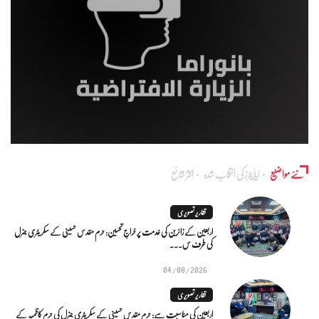
نئے مواضیع
ایڈٰیٹرز کی انتخاب شدہ
اکثر شائع
تقاریر تصویری
اربعین کے زائرین کی خدمت پر خراجِ تحسین: حرم مقدس حسینی کے سکریٹری جنرل
کی طرف س...
04/08/2026
تقاریر تصویری
اربعین کی مناسبت سے: حرم مقدس حسینی کے سکریٹری جنرل کی حرم کاظمیہ کے