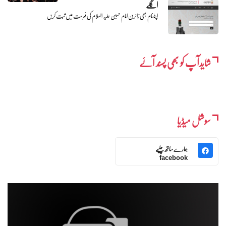
اگلے
اپنا نام بھی زائرین امام حسین علیہ السلام کی فہرست میں ثبت کریں
شایدآپ کو بھی پسند آئے
سوشل میڈیا
ہمارے ساتھ چلیے
facebook