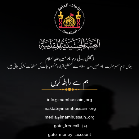
ڈیجیٹل رسائی حرم امام حسین علیہ السلام
یہاں حرم مطہر حضرت امام حسین علیہ السلام سے متعلق اخبار و منصوبہ جات کی معلومات نشر کی جاتی ہیں
ہم سے رابطہ کریں
info@imamhussain.org
maktab@imamhussain.org
media@imamhussain.org
gate.freecall
174
gate.money_account