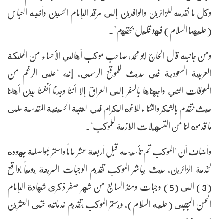
وكل ما نقدمه للزائرين والوافدين إلى مرقد الإمام الحسين وأخيه العباس
(عليهما السلام) فهو قليل بحقهم".
ومن جانبه قال الحاج ابو محمد، صاحب موكب أهالي الأحساء من المملكة
العربية السعودية في حديث للموقع الرسمي، إنه "على الرغم من
المعوقات التي واجهناها بالسفر إلى العراق إلا أننا وجدنا أنفسنا بين أهلنا
حيث نتقدم بالشكر والثناء للاخوه الكرام في العتبة الحسينية المقدسة على
ما قدموه لنا من التسهيلات اللازمة للموكب".
وأضاف أن "الموكب تم تأسيسه قبل أربعة عشر عاماً واستمر بمواصلة جهوده
لخدمة الزائرين، حيث يباشر الموكب تقديم الوجبات السريعة يومياً بواقع
(3) الى (5) وجبات ومنذ السابع من شهر صفر ذكرى شهادة الإمام
الحسن المجتبى (عليه السلام)، ويستمر الموكب بتقديم خدماته حتى العشرين