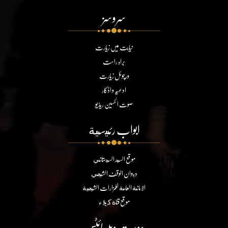
سروسز
نیابت میں زیارت
براہ راست
ورچوئل زیارت
ادعیہ و اذکار
صوت الحسین ریڈیو
ابواب رئيسية
موقع السيد السيستاني
ديوان الوقف الشيعي
الامانة العامة للمزارات الشيعية
موقع قناة كربلاء
دوست ویبسائٹس