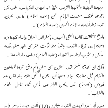
المرجيعة الدينية ولمتوليها الشرعي الشيخ عبد المهدي الكربلائي، على كل
ماقدموه لموكب مضيف الإمام الحسن (عليه السلام) أهالي البحرين،
لخدمة زوار أربعينية الامام الحسين (عليه السلام)".
وأوضح "انطلقت قافلة العشق الحسيني، بالسفر الى العراق بإعداد كبيرة وبعد
وصولنا إلى كربلاء المقدسة باشرنا منذ الثالث عشر من شهر صفر، بتقديم
المأكل والمشرب لزوار سيد الشهداء (عليه السلام) وعلى مدار الساعة".
وتابع أن "خدمتنا ستستمر حتى العشرين من صفر، وتم وضع شروط للعاملين
والخدام قبل مغادرتنا البلاد، ومنها أن يكون الشخص ملتزم بأخذ لقاح ضد
فيروس (كورونا) حتى يكون الزائر في مأمن أثناء تناول الطعام
والشراب".
وبين أن "عدد الوجبات المقدمه للزائرين (18) ألف وجبة باليوم الواحد،