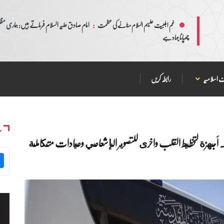
:
امام صادق علیہ السلام فرماتے ہیں: ہماری مظلم
غم اہلبیت علیہم السلام منانے کی عظمت
چھپانا جہاد ہے
 اسلامیہ
رابطہ کریں
س
من (750) الف حالة خلال (5) ايام.. أجهزة لتخطيط القلب واخرى للتصوير الإشعاعي وعيادات متكاملة