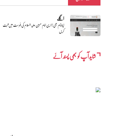
اگلے
اپنا نام بھی زائرین امام حسین علیہ السلام کی فہرست میں ثبت
کریں
شایدآپ کو بھی پسند آئے