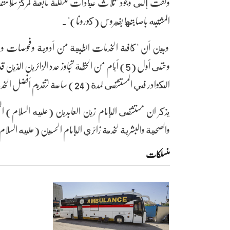
ولفت إلى وجود "ثلاث عيادات متنقلة تابعة لمركز سلامتك ا
المشتبه باصابتها بفيروس (كورونا)".
وبين أن "كافة الخدمات الطبية من أدوية وفحوصات وحت
الكوادر في المستشفى لمدة (24) ساعة لتقديم أفضل الخدمات للزائرين الكرام".
يذكر ان مستشفى الإمام زين العابدين (عليه السلام) الت
والصحية والبشرية لخدمة زائري الإمام الحسين (عليه السلا
منسلکات