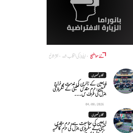
نئے مواضیع
ایڈٰیٹرز کی انتخاب شدہ
اکثر شائع
تقاریر تصویری
اربعین کے زائرین کی خدمت پر خراجِ
تحسین: حرم مقدس حسینی کے سکریٹری
جنرل کی طرف س...
04/08/2026
تقاریر تصویری
اربعین کی مناسبت سے: حرم مقدس
حسینی کے سکریٹری جنرل کی حرم کاظمیہ
کے سکریٹری جنر...