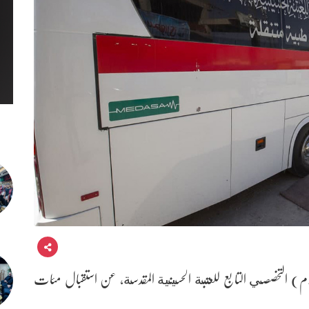
ام) التخصصي التابع للعتبة الحسينية المقدسة، عن استقبال مئات