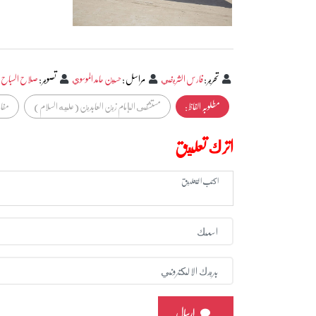
تحرير
:
فارس الشريفي
مراسل
:
حسين حامد الموسوي
تصوير
:
صلاح السباح
مطلوبہ الفاظ :
مستشفى الإمام زين العابدين (عليه السلام)
مفار
اترك تعليق
ارسال