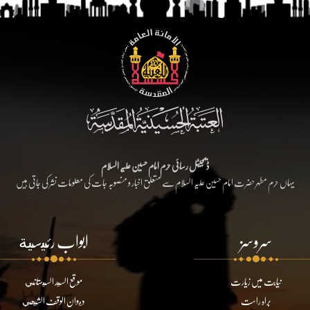
ڈیجیٹل رسائی حرم امام حسین علیہ السلام
یہاں حرم مطہر حضرت امام حسین علیہ السلام سے متعلق اخبار و منصوبہ جات کی معلومات نشر کی جاتی ہیں
سروسز
ابواب رئيسية
نیابت میں زیارت
موقع السيد السيستاني
براہ راست
ديوان الوقف الشيعي