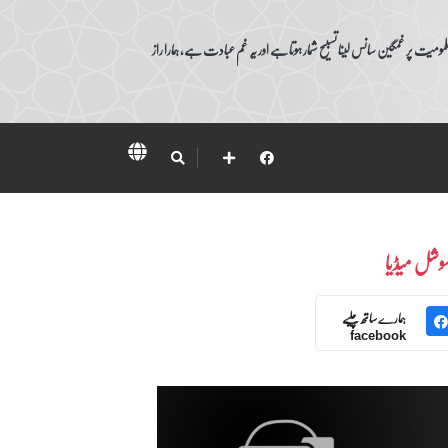
ومیت پر غمگین سانس لینا تسبیح شمار ہوتا ہے اور یہ غم عبادت ہے، ہمارا راز
وشل میڈیا
ہمارے ساتھ چلیے
facebook