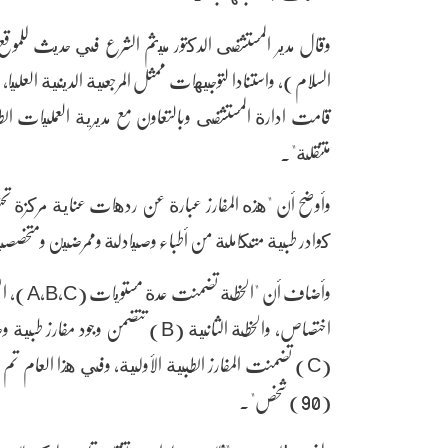
وقال مدير المستشفى الدكتور ميثم الشرع في حديث للموق
السلام)، واستنادا لتوجيهات ممثل المرجعية الدينية العليا،
قامت ادارة المستشفى وبالتعاون مع مديرية العمليات ال
متنقلة".
وأوضح أن "هذه المفارز عبارة عن ردهات عناية مركزة تح
كوادر طبية متكاملة من أطباء وصيادلة وممرضين ومتخصصين 
اختصاص، والخطة الثانية (B) تتضمن
(C) تضمنت المفارز الطبية الأولية، وفي هذا العام 
(90) شخص".