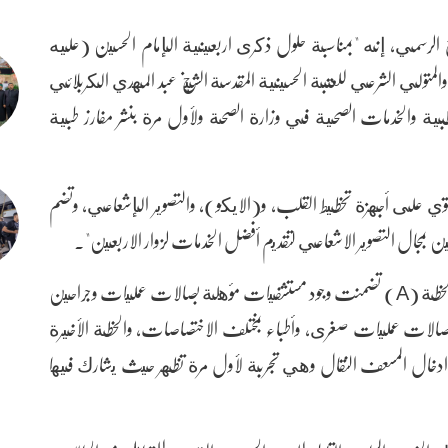
ع الرسمي، إنه "بمناسبة حلول ذكرى اربعينية الإمام الحسين (عليه
 والمتولي الشرعي للعتبة الحسينية المقدسة الشيخ عبد المهدي الكربلائي
طبية والخدمات الصحية في وزارة الصحة ولأول مرة بنشر مفارز طبية
توي على أجهزة تخطيط القلب، و(الايكو)، والتصوير الإشعاعي، وتضم
بمجال التصوير الاشعاعي لتقديم أفضل الخدمات لزوار الاربعين".
وأضاف أن "الخطة تضمنت عدة مستويات (A,B,C)، الخطة (A) تضمنت وجود مستشفيات مؤهلة بصالات عمليات وجراحين
 وجود مفارز طبية وصالات عمليات صغرى، وأطباء بمختلف الاختصاصات، والخطة الأخيرة
تم ادخال المسعف النقال وهي تجربة لأول مرة تظهر حيث يشارك فيها