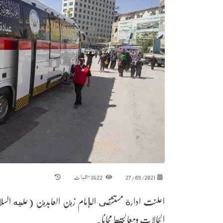
27/09/2021
3622 مشاہدات
اعلنت ادارة مستشفى الإمام زين العابدين (عليه السل
الحالات ومعالجتها مجانا.