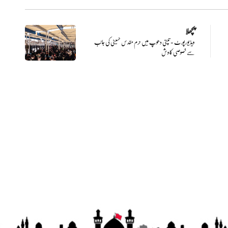
پچھلا
ویڈیو رپورٹ - تپتی دھوپ میں حرم مقدس حسینی کی جانب
سے خصوصی کاوش