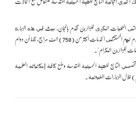
لخيري المجانية التابع للعتبة الحسينية المقدسة للتعامل مع الحالات
ى العمليات الكبرى للزائرين تقدم بالمجان، حيث في هذه الزيارة
وحتى أول (5) أيام من الخطة تجاوز عدد الزائرين الذين قدم لهم المستشفى الخدمات أكثر من (750) الف مراجع، كما أن دوام
خصصي التابع للعتبة الحسينية المقدسة وضع كافة إمكانياته العلمية
م) خلال الزيارات المليونية.