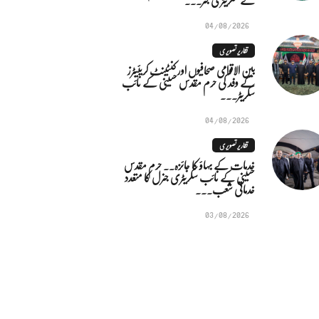
04/08/2026
تقاریر تصویری
بین الاقوامی صحافیوں اور کنٹینٹ کریئیٹرز
کے وفد کی حرم مقدس حسینی کے نائب
سکریٹر...
04/08/2026
تقاریر تصویری
خدمات کے بہاؤ کا جائزہ.. حرم مقدس
حسینی کے نائب سکریٹری جنرل کا متعدد
خدماتی شعب...
03/08/2026