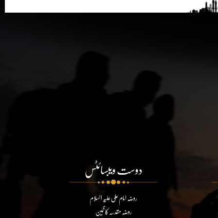
دوست ویبسائٹس
روضہ امام علی علیہ السلام
روضہ مقدسہ کاظمین