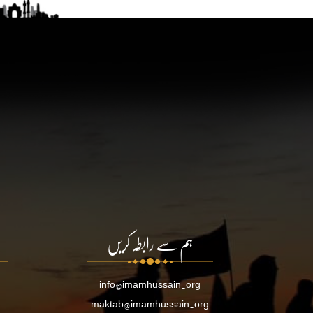
ہم سے رابطہ کریں
info@imamhussain.org
maktab@imamhussain.org