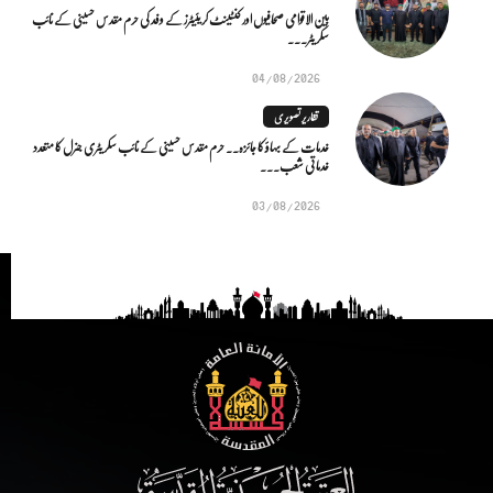
بین الاقوامی صحافیوں اور کنٹینٹ کریئیٹرز کے وفد کی حرم مقدس حسینی کے نائب
سکریٹر...
04/08/2026
تقاریر تصویری
خدمات کے بہاؤ کا جائزہ.. حرم مقدس حسینی کے نائب سکریٹری جنرل کا متعدد
خدماتی شعب...
03/08/2026