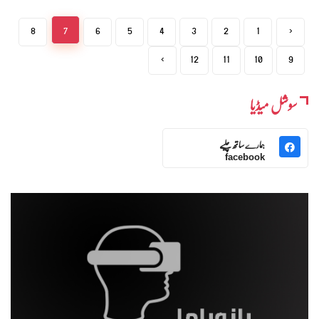
8
7
6
5
4
3
2
1
‹
›
12
11
10
9
سوشل میڈیا
ہمارے ساتھ چلیے
facebook