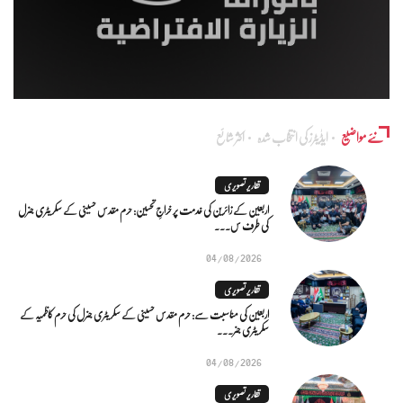
نئے مواضیع
ایڈٰیٹرز کی انتخاب شدہ
اکثر شائع
تقاریر تصویری
اربعین کے زائرین کی خدمت پر خراجِ تحسین: حرم مقدس حسینی کے سکریٹری جنرل
کی طرف س...
04/08/2026
تقاریر تصویری
اربعین کی مناسبت سے: حرم مقدس حسینی کے سکریٹری جنرل کی حرم کاظمیہ کے
سکریٹری جنر...
04/08/2026
تقاریر تصویری