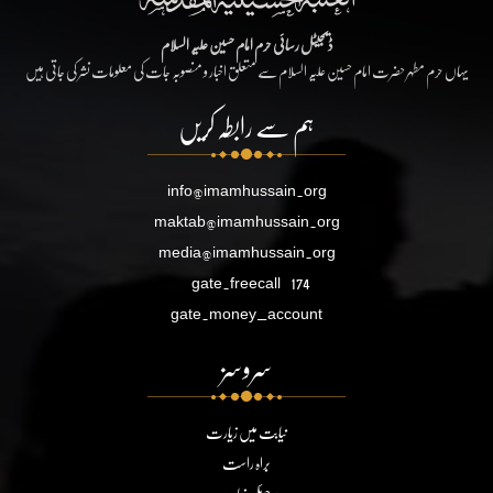
ڈیجیٹل رسائی حرم امام حسین علیہ السلام
یہاں حرم مطہر حضرت امام حسین علیہ السلام سے متعلق اخبار و منصوبہ جات کی معلومات نشر کی جاتی ہیں
ہم سے رابطہ کریں
info@imamhussain.org
maktab@imamhussain.org
media@imamhussain.org
gate.freecall
174
gate.money_account
سروسز
نیابت میں زیارت
براہ راست