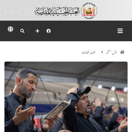
اول صفحہ
خضير فضالة