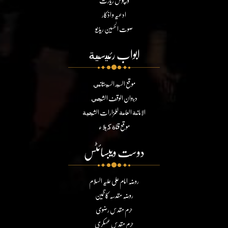
ورچوئل زیارت
ادعیہ و اذکار
صوت الحسین ریڈیو
ابواب رئيسية
موقع السيد السيستاني
ديوان الوقف الشيعي
الامانة العامة للمزارات الشيعية
موقع قناة كربلاء
دوست ویبسائٹس
روضہ امام علی علیہ السلام
روضہ مقدسہ کاظمین
حرم مقدس رضوی
حرم مقدس عسکری