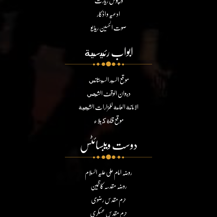
ورچوئل زیارت
ادعیہ و اذکار
صوت الحسین ریڈیو
ابواب رئيسية
موقع السيد السيستاني
ديوان الوقف الشيعي
الامانة العامة للمزارات الشيعية
موقع قناة كربلاء
دوست ویبسائٹس
روضہ امام علی علیہ السلام
روضہ مقدسہ کاظمین
حرم مقدس رضوی
حرم مقدس عسکری