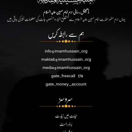
ڈیجیٹل رسائی حرم امام حسین علیہ السلام
یہاں حرم مطہر حضرت امام حسین علیہ السلام سے متعلق اخبار و منصوبہ جات کی معلومات نشر کی جاتی ہیں
ہم سے رابطہ کریں
info@imamhussain.org
maktab@imamhussain.org
media@imamhussain.org
gate.freecall
174
gate.money_account
سروسز
نیابت میں زیارت
براہ راست