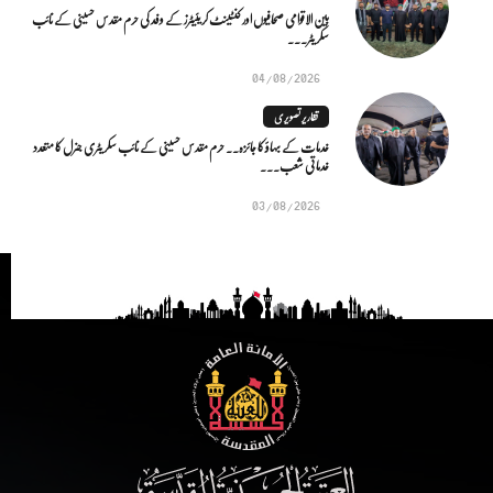
بین الاقوامی صحافیوں اور کنٹینٹ کریئیٹرز کے وفد کی حرم مقدس حسینی کے نائب
سکریٹر...
04/08/2026
تقاریر تصویری
خدمات کے بہاؤ کا جائزہ.. حرم مقدس حسینی کے نائب سکریٹری جنرل کا متعدد
خدماتی شعب...
03/08/2026