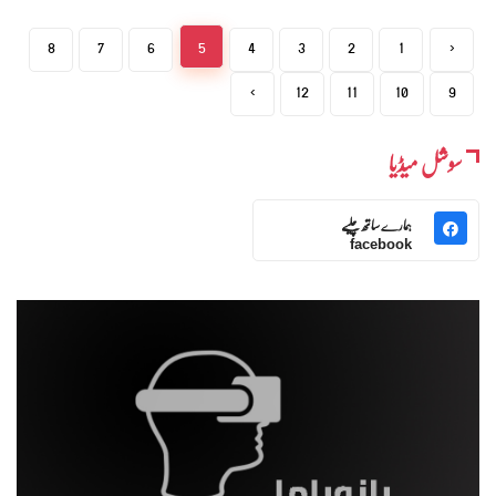
8
7
6
5
4
3
2
1
‹
›
12
11
10
9
سوشل میڈیا
ہمارے ساتھ چلیے
facebook