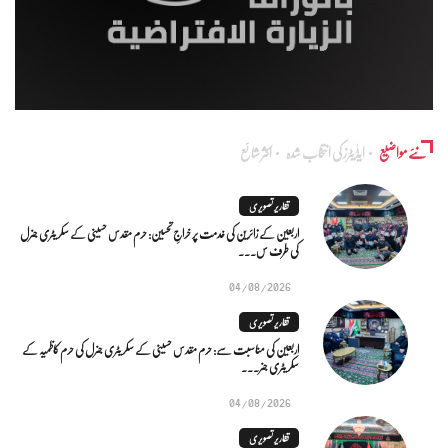
نئے مواضیع
ایڈٰیٹرز کی انتخاب شدہ
اکثر شائع
تقاریر تصویری
اربعین کے زائرین کی خدمت پر خراجِ تحسین: حرم مقدس حسینی کے سکریٹری جنرل
کی طرف س...
04/08/2026
تقاریر تصویری
اربعین کی مناسبت سے: حرم مقدس حسینی کے سکریٹری جنرل کی حرم کاظمیہ کے
سکریٹری جنر...
04/08/2026
تقاریر تصویری