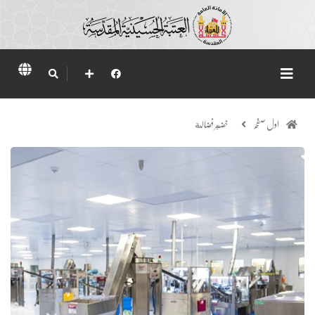
اول صفحہ
خضير فضالة