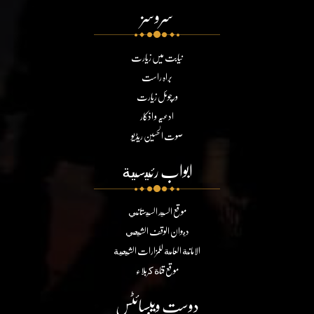
سروسز
نیابت میں زیارت
براہ راست
ورچوئل زیارت
ادعیہ و اذکار
صوت الحسین ریڈیو
ابواب رئيسية
موقع السيد السيستاني
ديوان الوقف الشيعي
الامانة العامة للمزارات الشيعية
موقع قناة كربلاء
دوست ویبسائٹس