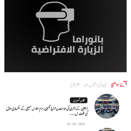
نئے مواضیع
ایڈٰیٹرز کی انتخاب شدہ
اکثر شائع
تقاریر تصویری
اربعین کے زائرین کی خدمت پر خراجِ تحسین: حرم مقدس حسینی کے سکریٹری جنرل
کی طرف س...
04/08/2026