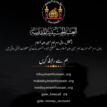
ڈیجیٹل رسائی حرم امام حسین علیہ السلام
یہاں حرم مطہر حضرت امام حسین علیہ السلام سے متعلق اخبار و منصوبہ جات کی معلومات نشر کی جاتی ہیں
ہم سے رابطہ کریں
info@imamhussain.org
maktab@imamhussain.org
media@imamhussain.org
gate.freecall
174
gate.money_account