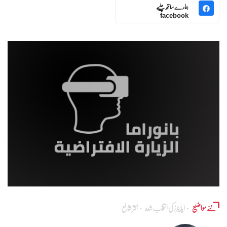
ہمارے ساتھ چلیے
facebook
نئے مواضیع
ایڈٰیٹرز کی انتخاب شدہ
اکثر شائع