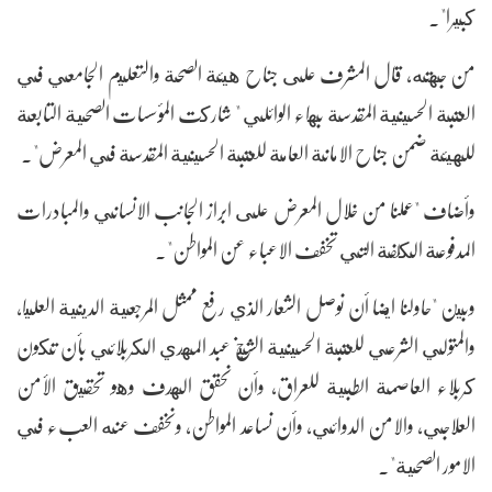
كبيرا".
من جهته، قال المشرف على جناح هيئة الصحة والتعليم الجامعي في
العتبة الحسينية المقدسة بهاء الوائلي " شاركت المؤسسات الصحية التابعة
للهيئة ضمن جناح الامانة العامة للعتبة الحسينية المقدسة في المعرض".
وأضاف "عملنا من خلال المعرض على ابراز الجانب الانساني والمبادرات
المدفوعة الكلفة التي تخفف الاعباء عن المواطن".
وبين "حاولنا ايضا أن نوصل الشعار الذي رفع ممثل المرجعية الدينية العليا،
والمتولي الشرعي للعتبة الحسينية الشيخ عبد المهدي الكربلائي بأن تكون
كربلاء العاصمة الطبية للعراق، وأن نحقق الهدف وهو تحقيق الأمن
العلاجي، والامن الدوائي، وأن نساعد المواطن، ونخفف عنه العبء في
الامور الصحية".