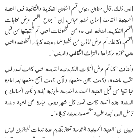
إلى ذلك، قال معاون رئيس قسم الشؤون الفكرية والثقافية في العتبة
الحسينية المقدسة إحسان خضير عباس، إن " جناح القسم عرض نتاجات
القسم الفكرية، اضافه الى عدد من المخطوطات التي تم تحقيقها من قبل
القسم، وكذلك تم عرض نماذج من خطوط علماء مدينة كربلاء المخطوطة والتي
هي بحوزة مركز احياء التراث الثقافي والديني".
وأضاف "كما تم عرض المجلات الكربلائية القديمة التي كانت تصدر في
حقب ماضية، وكيف كان وضعها، والآن كيف أصبح وضعها بعد اعادة
طباعتها من قبل العتبة الحسينية المقدسة وأبرزها مجلة (نجوى المسالك)
الدينية هذه المجلة كانت تصدر كل شهر وهي عبارة عن اجوبة دينية
ترسل الى لجنة علمية متخصصة بمدينة كربلاء".
وبين أن "العتبة الحسينية المقدسة تمتاز بتقديم عدة خدمات للزائرين ليس