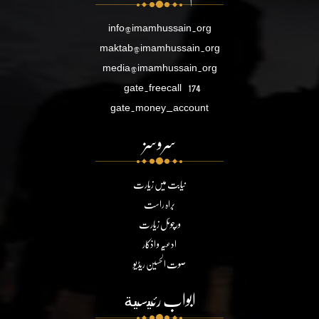
info@imamhussain.org
maktab@imamhussain.org
media@imamhussain.org
gate.freecall
174
gate.money_account
سروسز
نیابت میں زیارت
براہ راست
ورچوئل زیارت
ادعیہ و اذکار
صوت الحسین ریڈیو
ابواب رئيسية