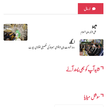
ارسال
پچھلا
علی الاکبر علیہ السلام
اگلے
بہار شہادت بین الاقوامی سیمینار کی تفصیلی افتتاحی رپورٹ
شایدآپ کو بھی پسند آئے
سوشل میڈیا