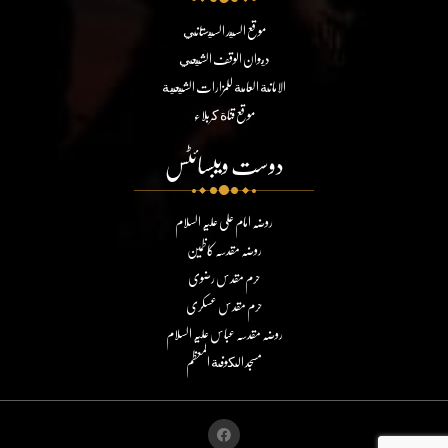
موقع السيد السيستاني
ديوان الوقف الشيعي
الامانة العامة للمزارات الشيعية
موقع قناة كربلاء
دوست ویبسائٹس
روضہ امام علی علیہ السلام
روضہ مقدسہ کاظمین
حرم مقدس رضوی
حرم مقدس عسکری
روضہ مقدسہ عباس علیہ السلام
مسجد الكوفة المعظم