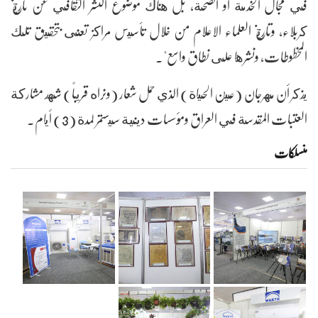
في مجال الخدمة أو الصحة، بل هناك موضوع النشر الثقافي عن تاريخ
كربلاء، وتاريخ العلماء الاعلام من خلال تأسيس مراكز تعنى بتحقيق تلك
المخطوطات، ونشرها على نطاق واسع".
يذكر أن مهرجان (عين الحياة) الذي حمل شعار (ونراه قريباً) شهد مشاركة
العتبات المقدسة في العراق ومؤسسات دينية سيستمر لمدة (3) أيام.
منسلکات