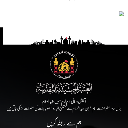
ڈیجیٹل رسائی حرم امام حسین علیہ السلام
یہاں حرم مطہر حضرت امام حسین علیہ السلام سے متعلق اخبار و منصوبہ جات کی معلومات نشر کی جاتی ہیں
ہم سے رابطہ کریں