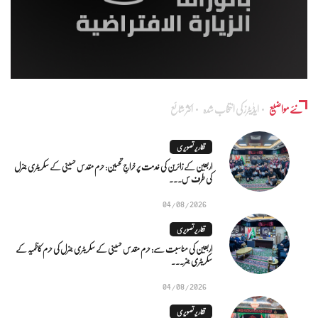
نئے مواضیع
ایڈٰیٹرز کی انتخاب شدہ
اکثر شائع
تقاریر تصویری
اربعین کے زائرین کی خدمت پر خراجِ تحسین: حرم مقدس حسینی کے سکریٹری جنرل
کی طرف س...
04/08/2026
تقاریر تصویری
اربعین کی مناسبت سے: حرم مقدس حسینی کے سکریٹری جنرل کی حرم کاظمیہ کے
سکریٹری جنر...
04/08/2026
تقاریر تصویری