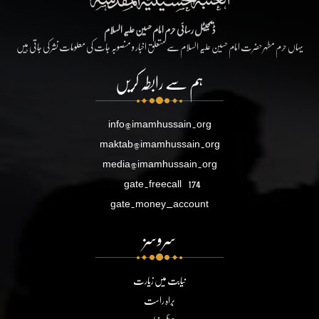
ڈیجیٹل رسائی حرم امام حسین علیہ السلام
یہاں حرم مطہر حضرت امام حسین علیہ السلام سے متعلق اخبار و منصوبہ جات کی معلومات نشر کی جاتی ہیں
ہم سے رابطہ کریں
info@imamhussain.org
maktab@imamhussain.org
media@imamhussain.org
gate.freecall
174
gate.money_account
سروسز
نیابت میں زیارت
براہ راست