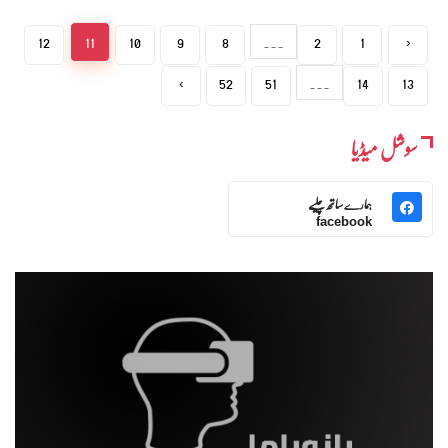
12
11
10
9
8
...
2
1
‹
›
52
51
...
14
13
سوشل میڈیا
ہمارے ساتھ چلیے
facebook