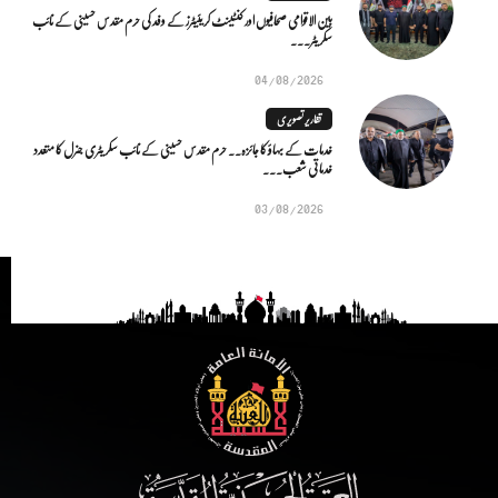
بین الاقوامی صحافیوں اور کنٹینٹ کریئیٹرز کے وفد کی حرم مقدس حسینی کے نائب
سکریٹر...
04/08/2026
تقاریر تصویری
خدمات کے بہاؤ کا جائزہ.. حرم مقدس حسینی کے نائب سکریٹری جنرل کا متعدد
خدماتی شعب...
03/08/2026