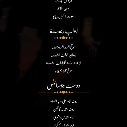
ورچوئل زیارت
ادعیہ و اذکار
صوت الحسین ریڈیو
ابواب رئيسية
موقع السيد السيستاني
ديوان الوقف الشيعي
الامانة العامة للمزارات الشيعية
موقع قناة كربلاء
دوست ویبسائٹس
روضہ امام علی علیہ السلام
روضہ مقدسہ کاظمین
حرم مقدس رضوی
حرم مقدس عسکری