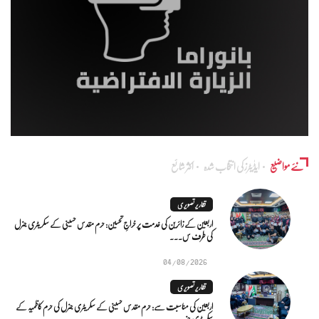
نئے مواضیع
ایڈٰیٹرز کی انتخاب شدہ
اکثر شائع
تقاریر تصویری
اربعین کے زائرین کی خدمت پر خراجِ تحسین: حرم مقدس حسینی کے سکریٹری جنرل
کی طرف س...
04/08/2026
تقاریر تصویری
اربعین کی مناسبت سے: حرم مقدس حسینی کے سکریٹری جنرل کی حرم کاظمیہ کے
سکریٹری جنر...