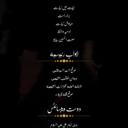
نیابت میں زیارت
براہ راست
ورچوئل زیارت
ادعیہ و اذکار
صوت الحسین ریڈیو
ابواب رئيسية
موقع السيد السيستاني
ديوان الوقف الشيعي
الامانة العامة للمزارات الشيعية
موقع قناة كربلاء
دوست ویبسائٹس
روضہ امام علی علیہ السلام