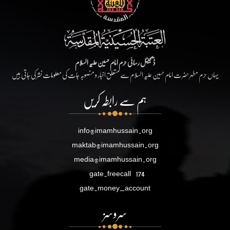
ڈیجیٹل رسائی حرم امام حسین علیہ السلام
یہاں حرم مطہر حضرت امام حسین علیہ السلام سے متعلق اخبار و منصوبہ جات کی معلومات نشر کی جاتی ہیں
ہم سے رابطہ کریں
info@imamhussain.org
maktab@imamhussain.org
media@imamhussain.org
gate.freecall
174
gate.money_account
سروسز