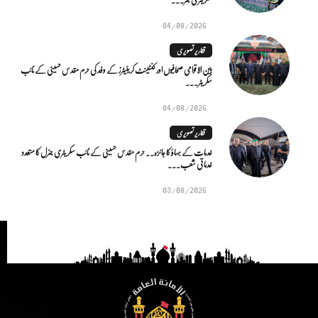
04/08/2026
تقاریر تصویری
بین الاقوامی صحافیوں اور کنٹینٹ کریئیٹرز کے وفد کی حرم مقدس حسینی کے نائب
سکریٹر...
04/08/2026
تقاریر تصویری
خدمات کے بہاؤ کا جائزہ.. حرم مقدس حسینی کے نائب سکریٹری جنرل کا متعدد
خدماتی شعب...
03/08/2026