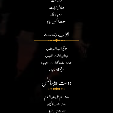
براہ راست
ورچوئل زیارت
ادعیہ و اذکار
صوت الحسین ریڈیو
ابواب رئيسية
موقع السيد السيستاني
ديوان الوقف الشيعي
الامانة العامة للمزارات الشيعية
موقع قناة كربلاء
دوست ویبسائٹس
روضہ امام علی علیہ السلام
روضہ مقدسہ کاظمین
حرم مقدس رضوی