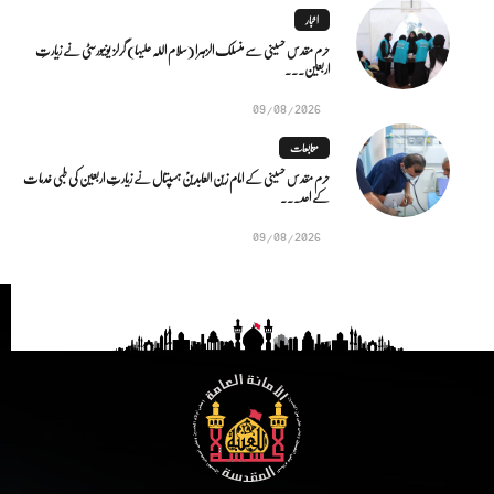
اخبار
حرم مقدس حسینی سے منسلک الزہرا (سلام اللہ علیہا) گرلز یونیورسٹی نے زیارتِ
اربعین...
09/08/2026
متابعات
حرم مقدس حسینی کے امام زین العابدینؑ ہسپتال نے زیارتِ اربعین کی طبی خدمات
کے اعد...
09/08/2026