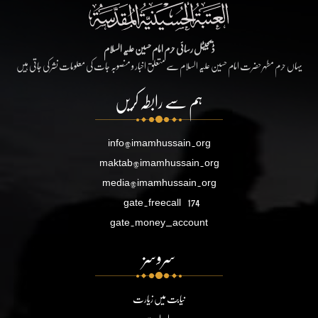
ڈیجیٹل رسائی حرم امام حسین علیہ السلام
یہاں حرم مطہر حضرت امام حسین علیہ السلام سے متعلق اخبار و منصوبہ جات کی معلومات نشر کی جاتی ہیں
ہم سے رابطہ کریں
info@imamhussain.org
maktab@imamhussain.org
media@imamhussain.org
gate.freecall
174
gate.money_account
سروسز
نیابت میں زیارت