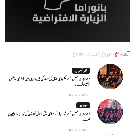
نئے مواضیع
ایڈٰیٹرز کی انتخاب شدہ
اکثر شائع
تقاریر تصویری
حرم مقدس حسینی کے سکریٹری جنرل کی موجودگی میں دسویں بین الاقوامی سائنسی
اربعین ک...
09/08/2026
متابعات
حرم مقدس حسینی کے شعبہ برائے سماجی ترقی و بحالیِ نوجوانان کی زیارتِ اربعین پر
خد...
09/08/2026