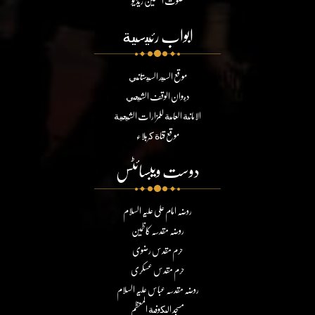
صوت الحسین ریڈیو
ابواب رئيسية
موقع السيد السيستاني
ديوان الوقف الشيعي
الامانة العامة للمزارات الشيعية
موقع قناة كربلاء
دوست ویبسائٹس
روضہ امام علی علیہ السلام
روضہ مقدسہ کاظمین
حرم مقدس رضوی
حرم مقدس عسکری
روضہ مقدسہ عباس علیہ السلام
مسجد الكوفة المعظم