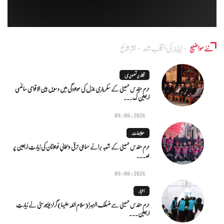
نئے مواضیع
ایڈٰیٹرز کی انتخاب شدہ
اکثر شائع
تقاریر تصویری
حرم مقدس حسینی کے سکریٹری جنرل کی موجودگی میں دسویں بین الاقوامی سائنسی
اربعین ک...
09/08/2026
متابعات
حرم مقدس حسینی کے شعبہ برائے سماجی ترقی و بحالیِ نوجوانان کی زیارتِ اربعین پر
خد...
09/08/2026
اخبار
حرم مقدس حسینی سے منسلک الزہرا (سلام اللہ علیہا) گرلز یونیورسٹی نے زیارتِ
اربعین...