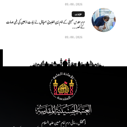
09/08/2026
متابعات
حرم مقدس حسینی کے امام زین العابدینؑ ہسپتال نے زیارتِ اربعین کی طبی خدمات
کے اعد...
09/08/2026
ڈیجیٹل رسائی حرم امام حسین علیہ السلام