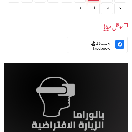
›
11
10
9
سوشل میڈیا
ہمارے ساتھ چلیے
facebook