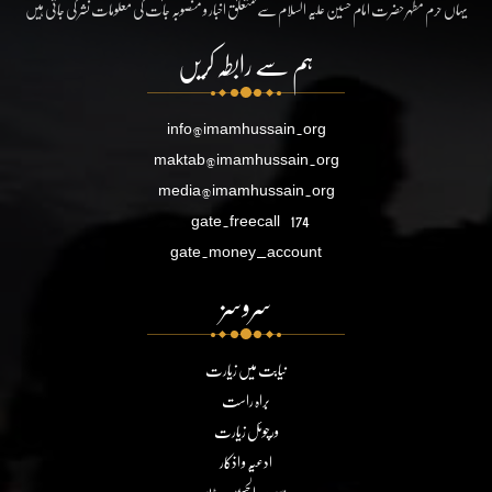
یہاں حرم مطہر حضرت امام حسین علیہ السلام سے متعلق اخبار و منصوبہ جات کی معلومات نشر کی جاتی ہیں
ہم سے رابطہ کریں
info@imamhussain.org
maktab@imamhussain.org
media@imamhussain.org
gate.freecall
174
gate.money_account
سروسز
نیابت میں زیارت
براہ راست
ورچوئل زیارت
ادعیہ و اذکار