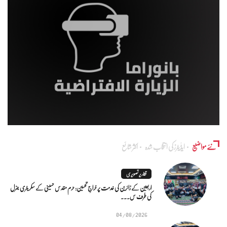
نئے مواضیع
ایڈٰیٹرز کی انتخاب شدہ
اکثر شائع
تقاریر تصویری
اربعین کے زائرین کی خدمت پر خراجِ تحسین: حرم مقدس حسینی کے سکریٹری جنرل
کی طرف س...
04/08/2026