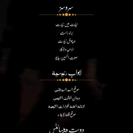
سروسز
نیابت میں زیارت
براہ راست
ورچوئل زیارت
ادعیہ و اذکار
صوت الحسین ریڈیو
ابواب رئيسية
موقع السيد السيستاني
ديوان الوقف الشيعي
الامانة العامة للمزارات الشيعية
موقع قناة كربلاء
دوست ویبسائٹس