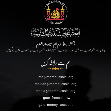
ڈیجیٹل رسائی حرم امام حسین علیہ السلام
یہاں حرم مطہر حضرت امام حسین علیہ السلام سے متعلق اخبار و منصوبہ جات کی معلومات نشر کی جاتی ہیں
ہم سے رابطہ کریں
info@imamhussain.org
maktab@imamhussain.org
media@imamhussain.org
gate.freecall
174
gate.money_account