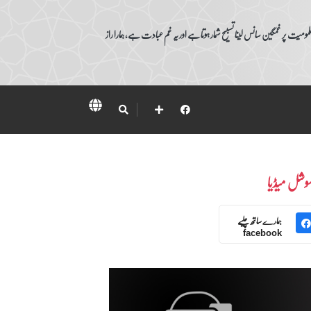
ومیت پر غمگین سانس لینا تسبیح شمار ہوتا ہے اور یہ غم عبادت ہے، ہمارا راز
وشل میڈیا
ہمارے ساتھ چلیے
facebook