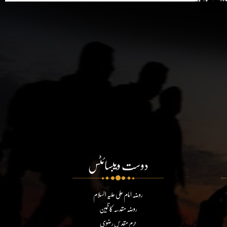
دوست ویبسائٹس
روضہ امام علی علیہ السلام
روضہ مقدسہ کاظمین
حرم مقدس رضوی