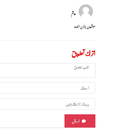
ميثم
موفقين باذن الله
اترك تعليق
ارسال