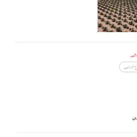
كوشي
ع الزراعي
رين