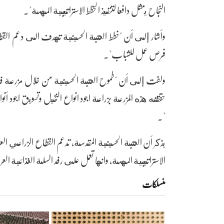
النجاح يمثل دافعا لتنفيذ الخطط الاستراتيجية المهمة".
وأشار إلى أن "خطط العتبة الحسينية تهدف الى دعم القطاع
فرص عمل للشباب".
ولفت إلى أن "طموح العتبة الحسينية من خلال مزرعة فدك
حققته هذه المزرعة بزراعة اجود انواع النخيل وتسويق اجود أ
".
يذكر أن العتبة الحسينية المقدسة، تدعم القطاع الزراعي الع
الاستراتيجية المهمة، وانها تعمل على رفد السلة الغذائية ال
منسلکات