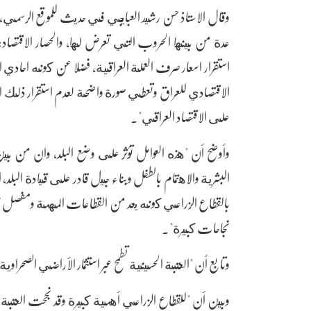
وقال الاستاذ حسن رشيد العبايجي في حديث للموقع الرسمي
عدة من بينها الحروب التي تعرض لها، والحصار الاقتصاد
استقرار اسعار صرف العملة العراقية، فضلا عن كونه احادي ا
الاقتصادي للعراق وتعطي صورة واضحة لعدم استقرار ذلك ا
على الاقتصاد العراقي".
وأوضح أن "هذه العوامل تؤثر على وضع البلد، وان من بين 
البشرية والاهتمام بالطفل وبناء جيل قادر على قيادة الب
بالقطاع الزراعي كونه يعد من القطاعات المهمة ومفصل كبير
نجاحات كبيرة".
وتابع أن "العتبة الحسينية تطمح عبر استثمار الأراضي الصحر
وبين أن "للقطاع الزراعي أهمية كبيرة وقد نجحت العتبة