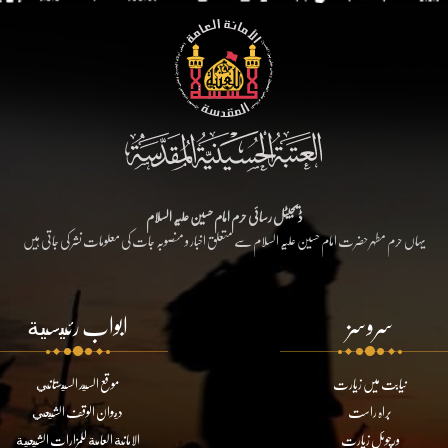
ڈیجیٹل رسائی حرم امام حسین علیہ السلام
یہاں حرم مطہر حضرت امام حسین علیہ السلام سے متعلق اخبار و منصوبہ جات کی معلومات نشر کی جاتی ہیں
سروسز
ابواب رئيسية
نیابت میں زیارت
موقع السيد السيستاني
براہ راست
ديوان الوقف الشيعي
ورچوئل زیارت
الامانة العامة للمزارات الشيعية