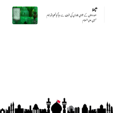
پچھلا
ھندوستان کے شاہی خاندان کی طرف سے دیا گیا تعویذ قبر امام
حسین علیہ السلام