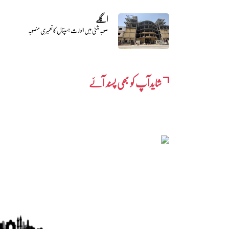
اگلے
صوبہ مثنیٰ میں الوارث ہسپتال کا تعمیری منصوبہ
شایدآپ کو بھی پسند آئے