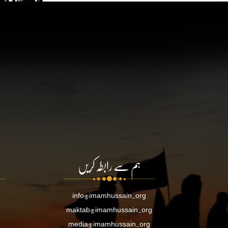
ہم سے رابطہ کریں
info@imamhussain.org
maktab@imamhussain.org
media@imamhussain.org