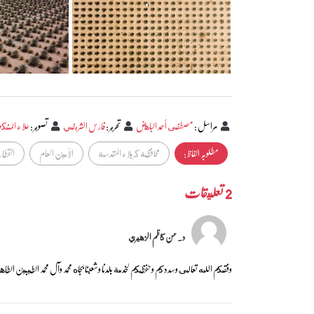
مراسل
:
مصطفى أحمد الباهض
تحرير
:
فارس الشريفي
تصوير
:
علاء المن
مطلوبہ الفاظ :
محافظة كربلاء المقدسة
الأمين العام
القطا
2 تعليقات
د. حسن كاظم الزهيري
وفقكم الله تعالى وسددكم وحفظكم لخدمة بلدنا وشعبنا بجاه محمد وآل محمد الطيبين الطاه