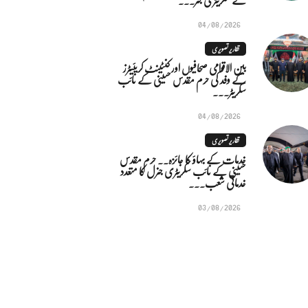
04/08/2026
تقاریر تصویری
بین الاقوامی صحافیوں اور کنٹینٹ کریئیٹرز
کے وفد کی حرم مقدس حسینی کے نائب
سکریٹر...
04/08/2026
تقاریر تصویری
خدمات کے بہاؤ کا جائزہ.. حرم مقدس
حسینی کے نائب سکریٹری جنرل کا متعدد
خدماتی شعب...
03/08/2026