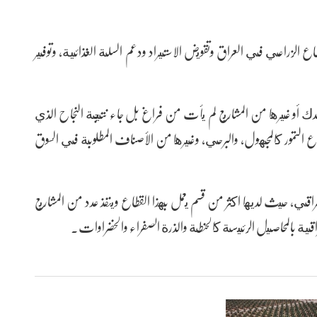
 الزراعي في العراق وتقويض الاستيراد ودعم السلة الغذائية، وتوفير
 أو غيرها من المشاريع لم يأت من فراغ بل جاء نتيجة النجاح الذي
نواع التمور كالمجهول، والبرحي، وغيرها من الأصناف المطلوبة في السوق
راقي، حيث لديها اكثر من قسم يعمل بهذا القطاع وينفذ عدد من المشاريع
عراقية بالمحاصيل الرئيسة كالحنطة والذرة الصفراء والخضراوات.