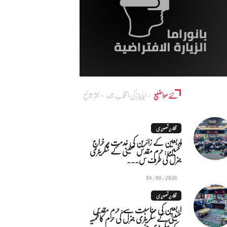
نئے مواضیع
ایڈٰیٹرز کی انتخاب شدہ
اکثر شائع
تقاریر تصویری
اربعین کے زائرین کی خدمت پر خراجِ
تحسین: حرم مقدس حسینی کے سکریٹری
جنرل کی طرف س...
04/08/2026
تقاریر تصویری
اربعین کی مناسبت سے: حرم مقدس
حسینی کے سکریٹری جنرل کی حرم کاظمیہ
کے سکریٹری جنر...