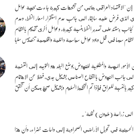
، إن "الاقتصاد العراقي يعاني من تشوهات كبيرة جاءت نتيجة عوامل
ي الذي فرض عليه سابقا، الى جانب عدم استقرار اسعار النفط، وعدم
لجانب يستند على تصدير النفط بنسبة كبيرة، وعوامل أخرى تتحكم بالنظام
لنظام سيما في ظل وجود عوامل سياسية داخلية واقليمية تنعكس سلبا
الأمور المهمة والمطلوبة للنهوض بوضع البلد هو التوجه إلى التنمية
لد، الى جانب النهوض بالقطاع الصناعي بشكل جدي، فضلا عن الاهتمام
 بالنسبة للعراق فإذا تم التخطيط السليم وبشكل صحيح يمكن أن تتحقق
اوية الى زراعة (مليون) نخلة".
 الحسينية في تحويل الأراضي الصحراوية إلى واحات خضراء، وأن هذا