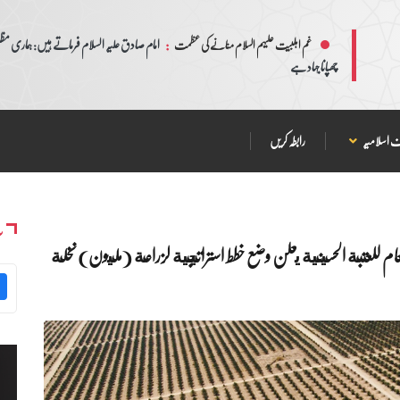
:
امام صادق علیہ السلام فرماتے ہیں: ہماری مظلم
غم اہلبیت علیہم السلام منانے کی عظمت
چھپانا جہاد ہے
 اسلامیہ
رابطہ کریں
س
ام للعتبة الحسينية يعلن وضع خطط استراتيجية لزراعة (مليون) نخلة