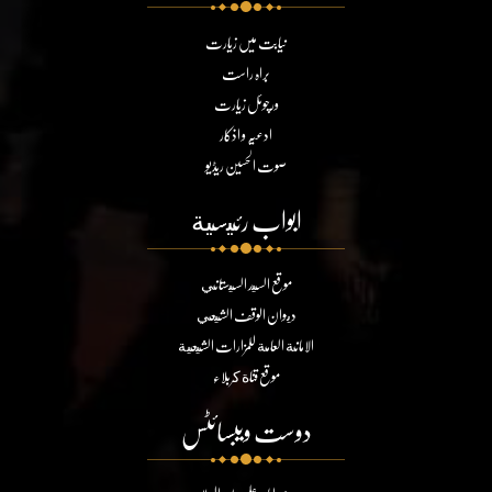
نیابت میں زیارت
براہ راست
ورچوئل زیارت
ادعیہ و اذکار
صوت الحسین ریڈیو
ابواب رئيسية
موقع السيد السيستاني
ديوان الوقف الشيعي
الامانة العامة للمزارات الشيعية
موقع قناة كربلاء
دوست ویبسائٹس