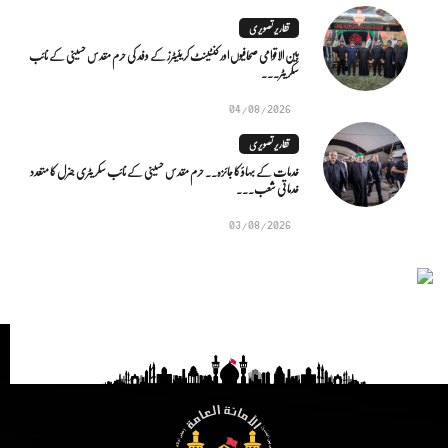
تقاریر تصویری
بین الاقوامی صحافیوں اور کنٹینٹ کریئیٹرز کے وفد کی حرم مقدس حسینی کے نائب
سکریٹر...
04/08/2026
تقاریر تصویری
خدمات کے بہاؤ کا جائزہ.. حرم مقدس حسینی کے نائب سکریٹری جنرل کا متعدد
خدماتی شعب...
03/08/2026