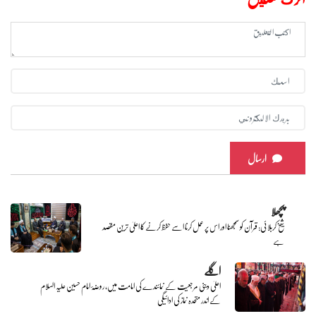
ارسال
پچھلا
شیخ کربلائی: قرآن کو سمجھنا اور اس پر عمل کرنا اسے حفظ کرنے کا اعلیٰ ترین مقصد
ہے
اگلے
اعلیٰ دینی مرجعیت کے نمائندے کی امامت میں، روضۂ امام حسین علیہ السلام
کے اندر متحدہ نماز کی ادائیگی