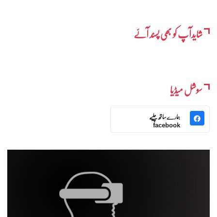
شایدآپ کو بھی پسند آئے
سوشل میڈیا
ہمارے ساتھ چلیے
facebook