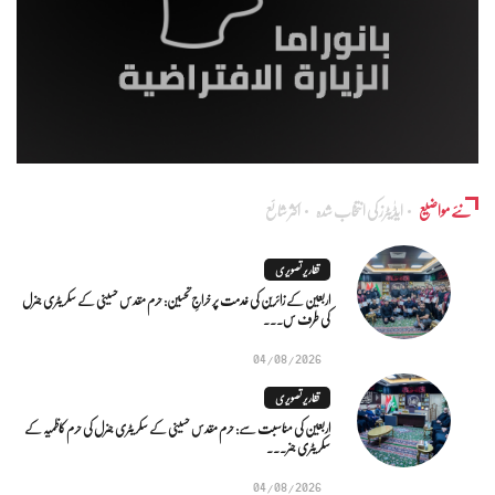
نئے مواضیع
ایڈٰیٹرز کی انتخاب شدہ
اکثر شائع
تقاریر تصویری
اربعین کے زائرین کی خدمت پر خراجِ تحسین: حرم مقدس حسینی کے سکریٹری جنرل
کی طرف س...
04/08/2026
تقاریر تصویری
اربعین کی مناسبت سے: حرم مقدس حسینی کے سکریٹری جنرل کی حرم کاظمیہ کے
سکریٹری جنر...
04/08/2026