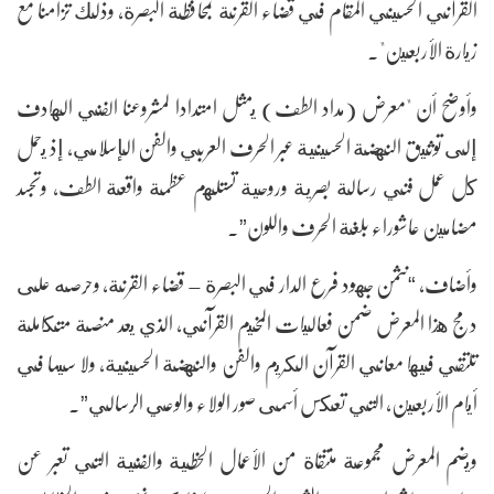
القرآني الحسيني المقام في قضاء القرنة بمحافظة البصرة، وذلك تزامنا مع
زيارة الأربعين".
وأوضح أن "معرض (مداد الطف) يمثل امتدادا لمشروعنا الفني الهادف
إلى توثيق النهضة الحسينية عبر الحرف العربي والفن الإسلامي، إذ يحمل
كل عمل فني رسالة بصرية وروحية تستلهم عظمة واقعة الطف، وتجسد
مضامين عاشوراء بلغة الحرف واللون”.
وأضاف، “نثمن جهود فرع الدار في البصرة – قضاء القرنة، وحرصه على
دمج هذا المعرض ضمن فعاليات المخيم القرآني، الذي يعد منصة متكاملة
تلتقي فيها معاني القرآن الكريم والفن والنهضة الحسينية، ولا سيما في
أيام الأربعين، التي تعكس أسمى صور الولاء والوعي الرسالي”.
ويضم المعرض مجموعة منتقاة من الأعمال الخطية والفنية التي تعبر عن