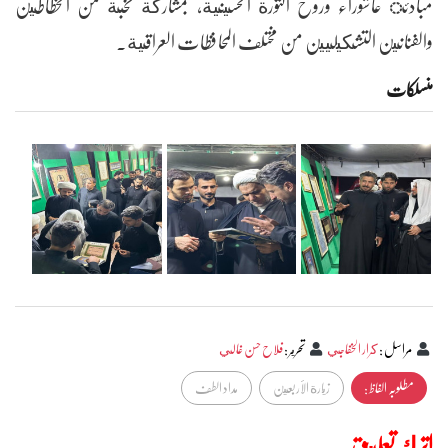
مبادئ عاشوراء وروح الثورة الحسينية، بمشاركة نخبة من الخطاطين
والفنانين التشكيليين من مختلف المحافظات العراقية.
منسلکات
مراسل
:
كرار الخفاجي
تحرير
:
فلاح حسن غالي
مطلوبہ الفاظ :
زيارة الأربعين
مداد الطف
اترك تعليق