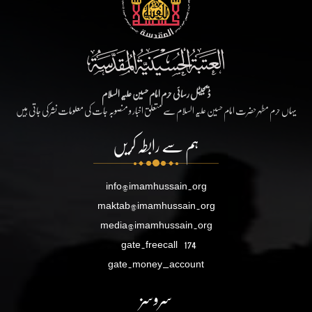
ڈیجیٹل رسائی حرم امام حسین علیہ السلام
یہاں حرم مطہر حضرت امام حسین علیہ السلام سے متعلق اخبار و منصوبہ جات کی معلومات نشر کی جاتی ہیں
ہم سے رابطہ کریں
info@imamhussain.org
maktab@imamhussain.org
media@imamhussain.org
gate.freecall
174
gate.money_account
سروسز