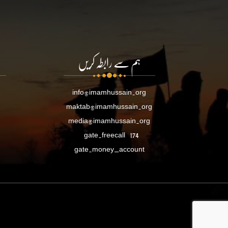
ہم سے رابطہ کریں
info@imamhussain.org
maktab@imamhussain.org
media@imamhussain.org
gate.freecall
174
gate.money_account