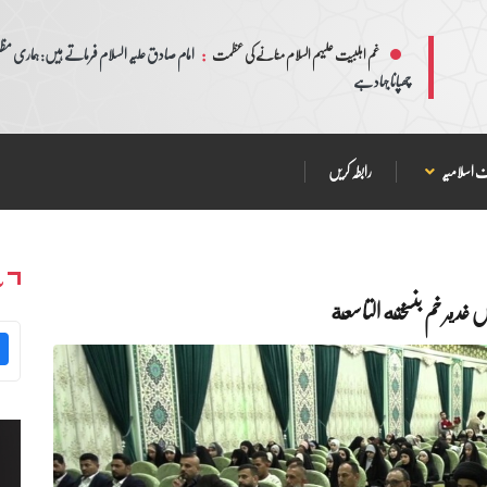
:
امام صادق علیہ السلام فرماتے ہیں: ہماری مظلم
غم اہلبیت علیہم السلام منانے کی عظمت
چھپانا جہاد ہے
 اسلامیہ
رابطہ کریں
س
غدير خم بنسخته التاسعة