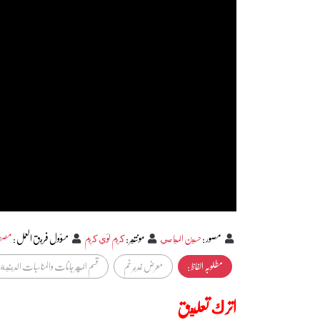
مصور
:
حسين المياحي
مونتير
:
كريم لؤي كريم
مسؤول فريق العمل
:
مصطف
مطلوبہ الفاظ :
معرض غدير خم
قسم المهرجانات والمناسبات الدينية
اترك تعليق