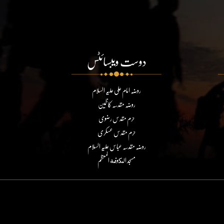
دوست ویبسائٹس
روضہ امام علی علیہ السلام
روضہ مقدسہ کاظمین
حرم مقدس رضوی
حرم مقدس عسکری
روضہ مقدسہ عباس علیہ السلام
مسجد الكوفة المعظم