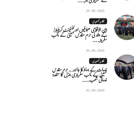
04/08/2026
تقاریر تصویری
بین الاقوامی صحافیوں اور کنٹینٹ کریئیٹرز
کے وفد کی حرم مقدس حسینی کے نائب
سکریٹر...
04/08/2026
تقاریر تصویری
خدمات کے بہاؤ کا جائزہ.. حرم مقدس
حسینی کے نائب سکریٹری جنرل کا متعدد
خدماتی شعب...
03/08/2026