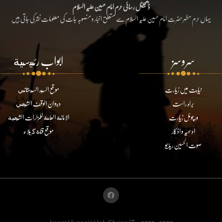
ڈیجیٹل رسائی حرم امام حسین علیہ السلام
یہاں حرم مطہر حضرت امام حسین علیہ السلام سے متعلق اخبار و منصوبہ جات کی معلومات نشر کی جاتی ہیں
سروسز
ابواب رئيسية
نیابت میں زیارت
موقع السيد السيستاني
براہ راست
ديوان الوقف الشيعي
ورچوئل زیارت
الامانة العامة للمزارات الشيعية
ادعیہ و اذکار
موقع قناة كربلاء
صوت الحسین ریڈیو