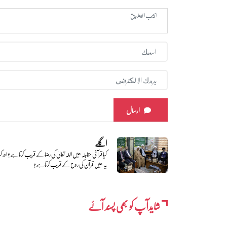
ارسال
اگلے
کیا قرآنی مقابلہ ہمیں اللہ تعالیٰ کی رضا کے قریب کرتا ہے؟ اور کی
یہ ہمیں قرآن کی روح کے قریب کرتا ہے؟
شایدآپ کو بھی پسند آئے