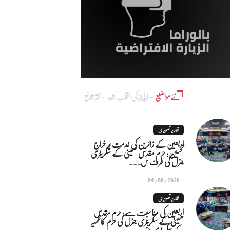
نئے مواضیع
ایڈٰیٹرز کی انتخاب شدہ
اکثر شائع
تقاریر تصویری
اربعین کے زائرین کی خدمت پر خراجِ
تحسین: حرم مقدس حسینی کے سکریٹری
جنرل کی طرف س...
04/08/2026
تقاریر تصویری
اربعین کی مناسبت سے: حرم مقدس
حسینی کے سکریٹری جنرل کی حرم کاظمیہ
کے سکریٹری جنر...