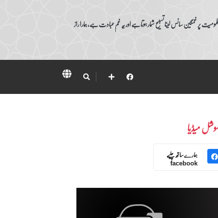
ومیت پر غمگین سانس لینا تسبیح شمار ہوتا ہے اور یہ غم عبادت ہے، ہمارا راز
وشل میڈیا
ہمارے ساتھ چلیے
facebook