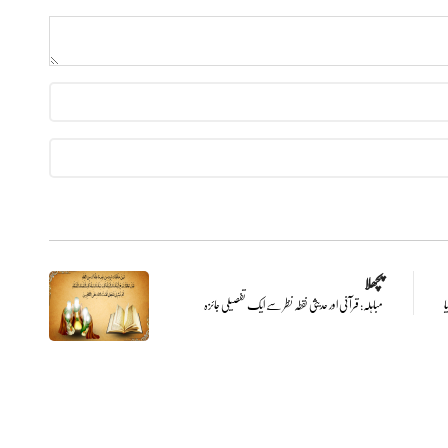
پچھلا
ا
مباہلہ: قرآنی اور حدیثی نقطہ نظر سے ایک تفصیلی جائزہ