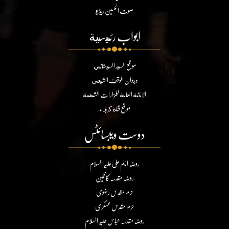
صوت الحسین ریڈیو
ابواب رئيسية
موقع السيد السيستاني
ديوان الوقف الشيعي
الامانة العامة للمزارات الشيعية
موقع قناة كربلاء
دوست ویبسائٹس
روضہ امام علی علیہ السلام
روضہ مقدسہ کاظمین
حرم مقدس رضوی
حرم مقدس عسکری
روضہ مقدسہ عباس علیہ السلام