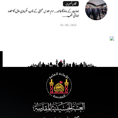
تقاریر تصویری
خدمات کے بہاؤ کا جائزہ.. حرم مقدس حسینی کے نائب سکریٹری جنرل کا متعدد
خدماتی شعب...
03/08/2026