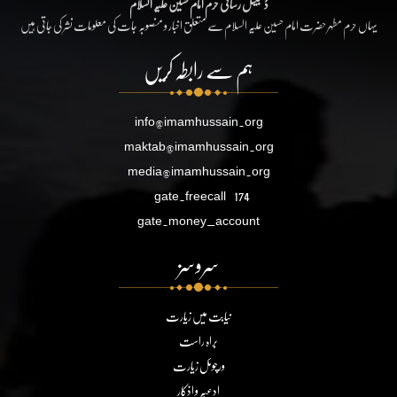
ڈیجیٹل رسائی حرم امام حسین علیہ السلام
یہاں حرم مطہر حضرت امام حسین علیہ السلام سے متعلق اخبار و منصوبہ جات کی معلومات نشر کی جاتی ہیں
ہم سے رابطہ کریں
info@imamhussain.org
maktab@imamhussain.org
media@imamhussain.org
gate.freecall
174
gate.money_account
سروسز
نیابت میں زیارت
براہ راست
ورچوئل زیارت
ادعیہ و اذکار