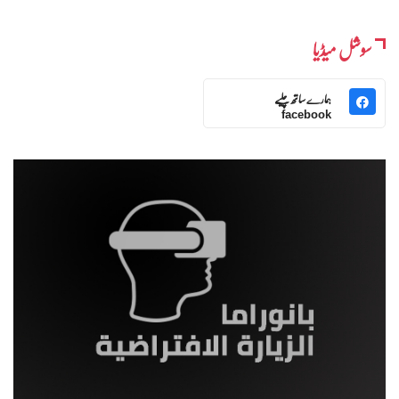
سوشل میڈیا
ہمارے ساتھ چلیے
facebook