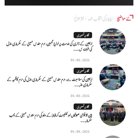
نئے مواضیع
ایڈٰیٹرز کی انتخاب شدہ
اکثر شائع
تقاریر تصویری
اربعین کے زائرین کی خدمت پر خراجِ تحسین: حرم مقدس حسینی کے سکریٹری جنرل
کی طرف س...
04/08/2026
تقاریر تصویری
اربعین کی مناسبت سے: حرم مقدس حسینی کے سکریٹری جنرل کی حرم کاظمیہ کے
سکریٹری جنر...
04/08/2026
تقاریر تصویری
بین الاقوامی صحافیوں اور کنٹینٹ کریئیٹرز کے وفد کی حرم مقدس حسینی کے نائب
سکریٹر...
04/08/2026