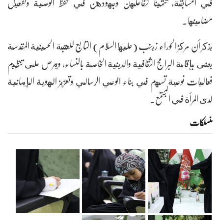
في المسابقة، تثمينا لتفاعلهن وجهودهن في حفظ الوصية وتفعيل
مضامينها.
يذكر أن مركز الحوراء زينب (عليها السلام) التابع للعتبة الحسينية المقدسة
يعنى بإقامة البرامج الثقافية والدينية الخاصة بالنساء، ويحرص على تنظيم
فعاليات نوعية تسهم في بناء الوعي الرسالي وتعزيز الهوية الإيمانية
لدى المرأة في المجتمع.
منسلکات