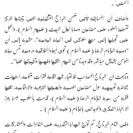
الحسني".
وأضاف أن "المسابقة تأتي ضمن البرامج التثقيفية التي يتبناها المركز
لتسليط الضوء على مضامين وصايا أهل البيت (عليهم السلام)، والعمل
على تحويلها إلى منهج سلوكي في الحياة اليومية”، مشيرة إلى أن
“وصية الإمام الرضا (عليه السلام) تحوي أبعادا أخلاقية وروحية تمس حياة
المؤمن بشكل مباشر، وقد وجدنا من المهم حفظها وفهمها وتطبيقها عمليا”.
وتابعت أن "البرنامج المصاحب للاختبار شهد اقامة فقرات متنوعة، استهلت
بمحاضرة توجيهية حول مضامين الوصية وأهميتها التربوية والاجتماعية، تلتها
فقرة من سيرة الإمام الرضا (عليه السلام)، قدمت بأسلوب مبسط يعزز
الارتباط الفكري والوجداني بالإمام (عليه السلام)".
وفي ختام البرنامج، تم توزيع الهدايا التقديرية على الفائزات والمشاركات