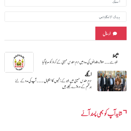
ارسال
پچھلا
غزہ سے... متاثرہ خاندانوں کی مدد میں حرم مقدس حسینی کے کردار کو سراہا گیا
اگلے
حرم مقدس حسینی میں غزہ کے زخمیوں کا استقبال ۔۔۔۔ آپ کی مدد کے لئے
ہر قسم کے دروازے کھلے ہیں
شایدآپ کو بھی پسند آئے