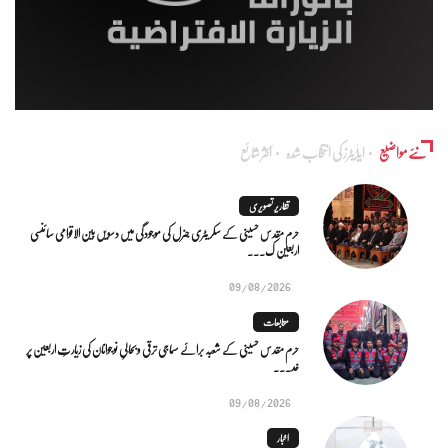
نئے مواضیع
ایڈٰیٹرز کی انتخاب شدہ
اکثر شائع
تقاریر تصویری
حرم مقدس حسینی کے سکریٹری جنرل کی موجودگی میں دسویں بین الاقوامی سائنسی
اربعین ک...
09/08/2026
متابعات
حرم مقدس حسینی کے شعبہ برائے سماجی ترقی و بحالیِ نوجوانان کی زیارتِ اربعین پر
خد...
09/08/2026
اخبار