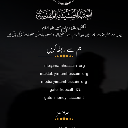
ڈیجیٹل رسائی حرم امام حسین علیہ السلام
یہاں حرم مطہر حضرت امام حسین علیہ السلام سے متعلق اخبار و منصوبہ جات کی معلومات نشر کی جاتی ہیں
ہم سے رابطہ کریں
info@imamhussain.org
maktab@imamhussain.org
media@imamhussain.org
gate.freecall
174
gate.money_account
سروسز