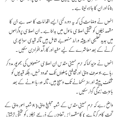
بنانا اور ان کا جائزہ لینا ہے۔
انہوں نے وضاحت کی کہ یہ دورہ کئی ایسے اقدامات کا حصہ ہے جن کا
مقصد جیلوں کو حقیقی اصلاحی ماحول میں بدلنا ہے۔ ان اصلاحی پروگراموں
میں جدید تعلیمی اور پیشہ ورانہ منصوبے شامل ہیں تاکہ قیدی سزا پوری
کرنے کے بعد معاشرے کے لیے مفید اور کارآمد افراد بن سکیں۔
انہوں نے مزید کہا کہ حرم حسینی مقدس ان اصلاحی منصوبوں کی بھرپور مدد کر
رہا ہے جو صرف دینی اور ثقافتی پہلوؤں تک محدود نہیں، بلکہ قیدیوں کو
مختلف پیشے اور ہنر سکھانے تک وسیع ہیں، تاکہ وہ رہا ہونے کے بعد
باعزت زندگی گزار سکیں۔
واضح رہے کہ حرم حسینی مقدس کے شعبہ تبلیغِ دینی (جو شعبہ امورِ دینی کے
تحت کام کرتا ہے) کا مقصد اس تعاون کے ذریعے جیلوں کو حقیقی تربیتی