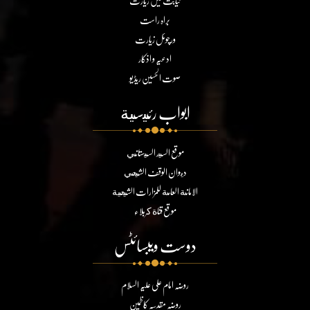
نیابت میں زیارت
براہ راست
ورچوئل زیارت
ادعیہ و اذکار
صوت الحسین ریڈیو
ابواب رئيسية
موقع السيد السيستاني
ديوان الوقف الشيعي
الامانة العامة للمزارات الشيعية
موقع قناة كربلاء
دوست ویبسائٹس
روضہ امام علی علیہ السلام
روضہ مقدسہ کاظمین