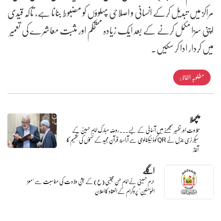
مراکز میں تبدیل کرکے انسانی و اصلاحی پہلوؤں کو مضبوط بنانا ہے، تاکہ قیدی
اپنی سزا مکمل کرنے کے بعد ایک زیادہ مستحکم اور مثبت معاشرے کی تعمیر
میں کردار ادا کر سکیں۔
مطلوبہ الفاظ :
پچھلا
تلاوت اور تفسیر سمجھنے میں آسانی کے لیے۔۔۔ روضہ مبارک امام حسینؑ کے
سیکرٹری جنرل نے QR کوڈ ٹیکنالوجی سے آراستہ قرآنِ مجید کے نسخوں کی تقسیم کا
آغاز
اگلے
حرم حسینی نے امام حسن مجتبیٰ (ع) کے جشنِ ولادت کی مناسبت سے "معز
المؤمنین" پروگرام کے انعقاد کا اعلان