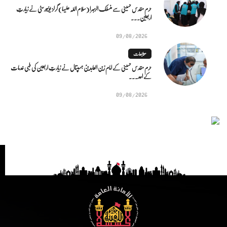
حرم مقدس حسینی سے منسلک الزہرا (سلام اللہ علیہا) گرلز یونیورسٹی نے زیارتِ
اربعین...
09/08/2026
متابعات
حرم مقدس حسینی کے امام زین العابدینؑ ہسپتال نے زیارتِ اربعین کی طبی خدمات
کے اعد...
09/08/2026