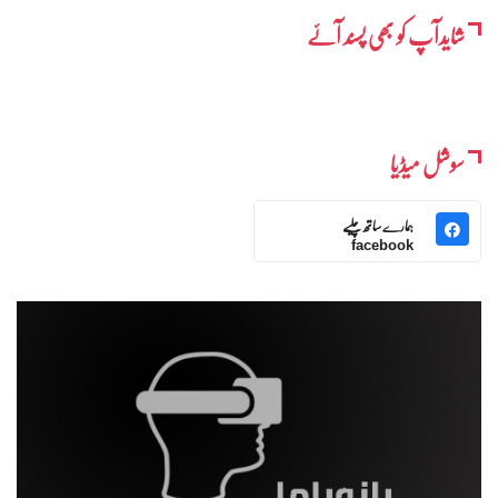
شایدآپ کو بھی پسند آئے
سوشل میڈیا
ہمارے ساتھ چلیے
facebook