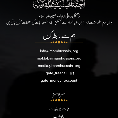
ڈیجیٹل رسائی حرم امام حسین علیہ السلام
یہاں حرم مطہر حضرت امام حسین علیہ السلام سے متعلق اخبار و منصوبہ جات کی معلومات نشر کی جاتی ہیں
ہم سے رابطہ کریں
info@imamhussain.org
maktab@imamhussain.org
media@imamhussain.org
gate.freecall
174
gate.money_account
سروسز
نیابت میں زیارت
براہ راست