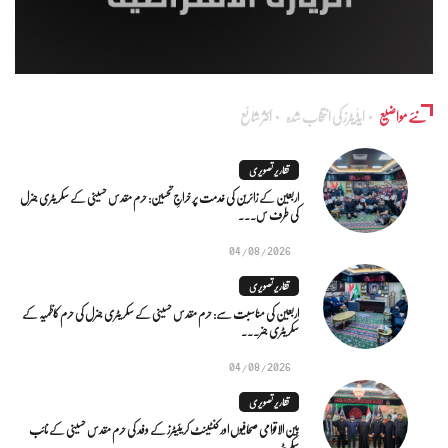
نئے مواضیع
ایڈٰیٹرز کی انتخاب شدہ
اکثر شائع
تقاریر تصویری
اربعین کے زائرین کی خدمت پر خراجِ تحسین: حرم مقدس حسینی کے سکریٹری جنرل
کی طرف س...
04/08/2026
تقاریر تصویری
اربعین کی مناسبت سے: حرم مقدس حسینی کے سکریٹری جنرل کی حرم کاظمیہ کے
سکریٹری جنر...
04/08/2026
تقاریر تصویری
بین الاقوامی صحافیوں اور کنٹینٹ کریئیٹرز کے وفد کی حرم مقدس حسینی کے نائب
سکریٹر...