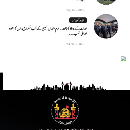
04/08/2026
تقاریر تصویری
خدمات کے بہاؤ کا جائزہ.. حرم مقدس حسینی کے نائب سکریٹری جنرل کا متعدد
خدماتی شعب...
03/08/2026