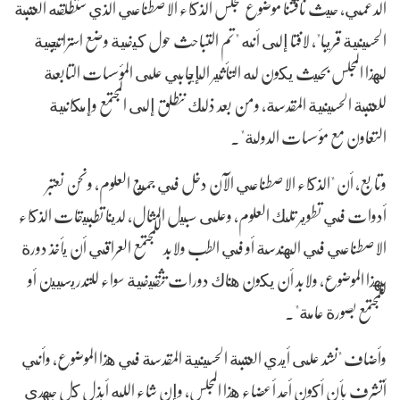
الدعمي، حيث ناقشنا موضوع مجلس الذكاء الاصطناعي الذي ستطلقه العتبة
الحسينية قريبا"، لافتا إلى أنه "تم التباحث حول كيفية وضع استراتيجية
لهذا المجلس بحيث يكون له التأثير الإيجابي على المؤسسات التابعة
للعتبة الحسينية المقدسة، ومن بعد ذلك ننطلق إلى المجتمع وإمكانية
التعاون مع مؤسسات الدولة".
وتابع، أن "الذكاء الاصطناعي الآن دخل في جميع العلوم، ونحن نعتبر
أدوات في تطوير تلك العلوم، وعلى سبيل المثال، لدينا تطبيقات الذكاء
الاصطناعي في الهندسة أو في الطب ولابد للمجتمع العراقي أن يأخذ دورة
بهذا الموضوع، ولابد أن يكون هناك دورات تثقيفية سواء للتدريسيين أو
للمجتمع بصورة عامة".
وأضاف "نشد على أيدي العتبة الحسينية المقدسة في هذا الموضوع، وأني
أتشرف بأن أكون أحد أعضاء هذا المجلس، وإن شاء الله أبذل كل جهدي