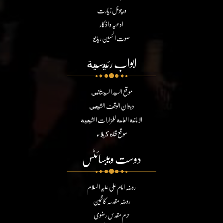
ورچوئل زیارت
ادعیہ و اذکار
صوت الحسین ریڈیو
ابواب رئيسية
موقع السيد السيستاني
ديوان الوقف الشيعي
الامانة العامة للمزارات الشيعية
موقع قناة كربلاء
دوست ویبسائٹس
روضہ امام علی علیہ السلام
روضہ مقدسہ کاظمین
حرم مقدس رضوی