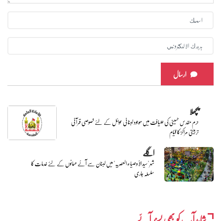
ارسال
پچھلا
حرم مقدس حسینی کی ضیافت میں موجود لبنانی عوائل کے لئے خصوصی قرآنی
تربیتی مراکز کا قیام
اگلے
شہر "سید الأوصیاء العصریہ" میں لبنان سے آئے مہمانوں کے لئے خدمات کا
سلسلہ جاری
شایدآپ کو بھی پسند آئے