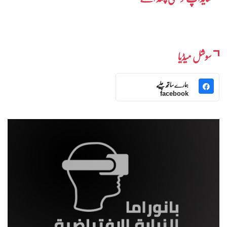
سوشل میڈیا
ہمارے ساتھ چلیے
facebook